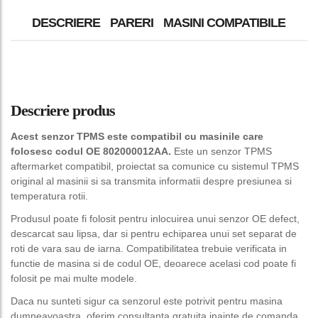
DESCRIERE
PARERI
MASINI COMPATIBILE
Descriere produs
Acest senzor TPMS este compatibil cu masinile care
folosesc codul OE 802000012AA.
Este un senzor TPMS
aftermarket compatibil, proiectat sa comunice cu sistemul TPMS
original al masinii si sa transmita informatii despre presiunea si
temperatura rotii.
Produsul poate fi folosit pentru inlocuirea unui senzor OE defect,
descarcat sau lipsa, dar si pentru echiparea unui set separat de
roti de vara sau de iarna. Compatibilitatea trebuie verificata in
functie de masina si de codul OE, deoarece acelasi cod poate fi
folosit pe mai multe modele.
Daca nu sunteti sigur ca senzorul este potrivit pentru masina
dumneavoastra, oferim consultanta gratuita inainte de comanda.