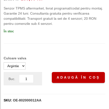
inițial
curent
Senzor TPMS aftermarket, livrat programat/codat pentru montaj.
Garantie 24 luni. Consultanta gratuita pentru verificarea
a
este:
compatibilitatii. Transport gratuit la set de 4 senzori; 20 RON
pentru comenzile sub 4 senzori.
fost:
150,00 lei.
În stoc
250,00 lei.
Culoare valva
ADAUGĂ ÎN COȘ
Buc.
SKU:
OE-802000012AA