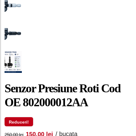
Senzor Presiune Roti Cod
OE 802000012AA
Reduceri!
Prețul
Prețul
/ bucata
150,00
lei
250,00
lei