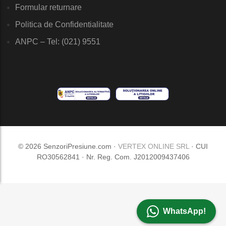
Formular returnare
Politica de Confidentialitate
ANPC – Tel: (021) 9551
© 2026 SenzoriPresiune.com ·
VERTEX ONLINE SRL
· CUI
RO30562841 · Nr. Reg. Com. J2012009437406
WhatsApp!