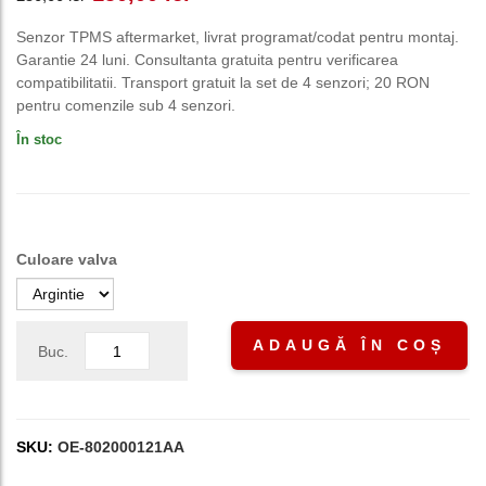
inițial
curent
Senzor TPMS aftermarket, livrat programat/codat pentru montaj.
Garantie 24 luni. Consultanta gratuita pentru verificarea
a
este:
compatibilitatii. Transport gratuit la set de 4 senzori; 20 RON
pentru comenzile sub 4 senzori.
fost:
150,00 lei.
În stoc
250,00 lei.
Culoare valva
ADAUGĂ ÎN COȘ
Buc.
SKU:
OE-802000121AA