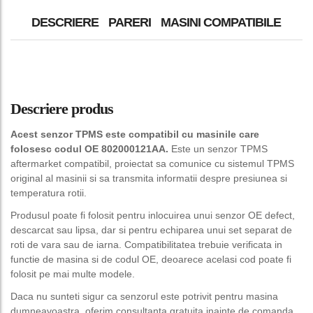
DESCRIERE
PARERI
MASINI COMPATIBILE
Descriere produs
Acest senzor TPMS este compatibil cu masinile care
folosesc codul OE 802000121AA.
Este un senzor TPMS
aftermarket compatibil, proiectat sa comunice cu sistemul TPMS
original al masinii si sa transmita informatii despre presiunea si
temperatura rotii.
Produsul poate fi folosit pentru inlocuirea unui senzor OE defect,
descarcat sau lipsa, dar si pentru echiparea unui set separat de
roti de vara sau de iarna. Compatibilitatea trebuie verificata in
functie de masina si de codul OE, deoarece acelasi cod poate fi
folosit pe mai multe modele.
Daca nu sunteti sigur ca senzorul este potrivit pentru masina
dumneavoastra, oferim consultanta gratuita inainte de comanda.