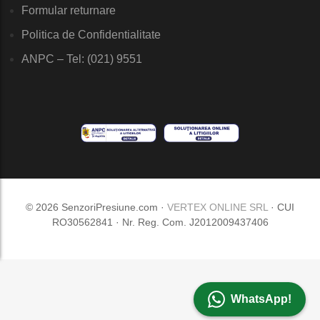
Formular returnare
Politica de Confidentialitate
ANPC – Tel: (021) 9551
© 2026 SenzoriPresiune.com ·
VERTEX ONLINE SRL
· CUI
RO30562841 · Nr. Reg. Com. J2012009437406
WhatsApp!