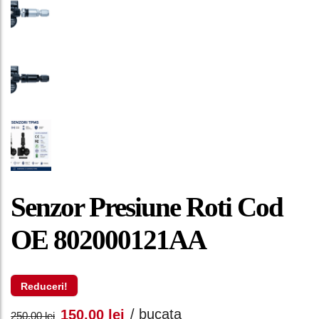
Senzor Presiune Roti Cod
OE 802000121AA
Reduceri!
Prețul
Prețul
/ bucata
150,00
lei
250,00
lei