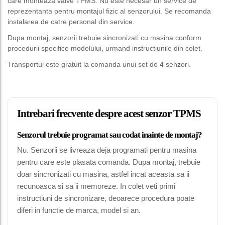
care monteaza valve TPMS. Nu este necesar un service de
reprezentanta pentru montajul fizic al senzorului. Se recomanda
instalarea de catre personal din service.
Dupa montaj, senzorii trebuie sincronizati cu masina conform
procedurii specifice modelului, urmand instructiunile din colet.
Transportul este gratuit la comanda unui set de 4 senzori.
Intrebari frecvente despre acest senzor TPMS
Senzorul trebuie programat sau codat inainte de montaj?
Nu. Senzorii se livreaza deja programati pentru masina
pentru care este plasata comanda. Dupa montaj, trebuie
doar sincronizati cu masina, astfel incat aceasta sa ii
recunoasca si sa ii memoreze. In colet veti primi
instructiuni de sincronizare, deoarece procedura poate
diferi in functie de marca, model si an.