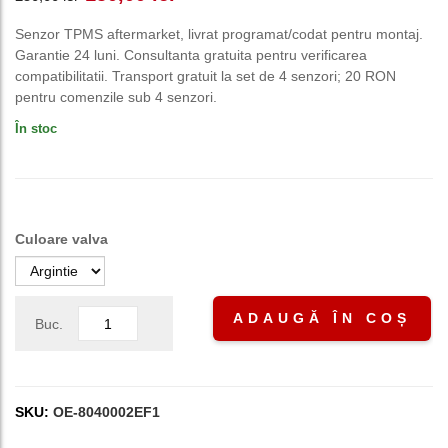
inițial
curent
Senzor TPMS aftermarket, livrat programat/codat pentru montaj.
Garantie 24 luni. Consultanta gratuita pentru verificarea
a
este:
compatibilitatii. Transport gratuit la set de 4 senzori; 20 RON
pentru comenzile sub 4 senzori.
fost:
150,00 lei.
În stoc
250,00 lei.
Culoare valva
ADAUGĂ ÎN COȘ
Buc.
SKU:
OE-8040002EF1