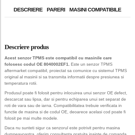
DESCRIERE
PARERI
MASINI COMPATIBILE
Descriere produs
Acest senzor TPMS este compatibil cu masinile care
folosesc codul OE 8040002EF1.
Este un senzor TPMS
aftermarket compatibil, proiectat sa comunice cu sistemul TPMS
original al masinii si sa transmita informatii despre presiunea si
temperatura rotii.
Produsul poate fi folosit pentru inlocuirea unui senzor OE defect,
descarcat sau lipsa, dar si pentru echiparea unui set separat de
roti de vara sau de iarna. Compatibilitatea trebuie verificata in
functie de masina si de codul OE, deoarece acelasi cod poate fi
folosit pe mai multe modele.
Daca nu sunteti sigur ca senzorul este potrivit pentru masina
dumneavoastra, oferim consultanta gratuita inainte de comanda.