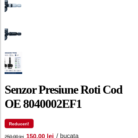
Senzor Presiune Roti Cod
OE 8040002EF1
Reduceri!
Prețul
Prețul
/ bucata
150,00
lei
250,00
lei