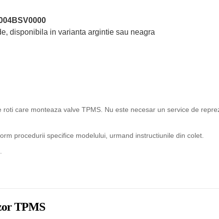
004BSV0000
e, disponibila in varianta argintie sau neagra
ice roti care monteaza valve TPMS. Nu este necesar un service de reprez
rm procedurii specifice modelului, urmand instructiunile din colet.
.
enzor TPMS