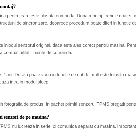
 montaj?
ina pentru care este plasata comanda. Dupa montaj, trebuie doar sincr
tructiuni de sincronizare, deoarece procedura poate diferi in functie 
 inlocui senzorul original, daca este ales corect pentru masina. Pen
 compatibilitatii inainte de comanda.
7 ani. Durata poate varia in functie de cat de mult este folosita masina
eaza intra in modul sleep.
in fotografia de produs. In pachet primiti senzorul TPMS pregatit pent
ti senzori de pe masina?
i TPMS nu lucreaza in serie, ci comunica separat cu masina. Important