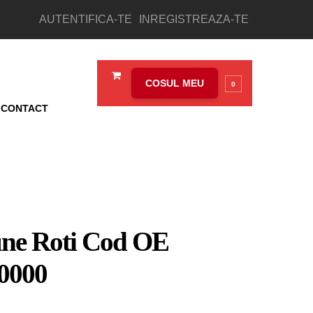
AUTENTIFICA-TE
INREGISTREAZA-TE
COSUL MEU
0
CONTACT
une Roti Cod OE
0000