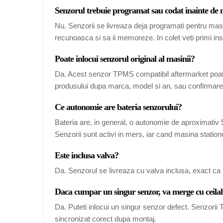
Senzorul trebuie programat sau codat inainte de
Nu. Senzorii se livreaza deja programati pentru mas
recunoasca si sa ii memoreze. In colet veti primi ins
Poate inlocui senzorul original al masinii?
Da. Acest senzor TPMS compatibil aftermarket poate
produsului dupa marca, model si an, sau confirmarea
Ce autonomie are bateria senzorului?
Bateria are, in general, o autonomie de aproximativ 5-
Senzorii sunt activi in mers, iar cand masina station
Este inclusa valva?
Da. Senzorul se livreaza cu valva inclusa, exact ca 
Daca cumpar un singur senzor, va merge cu ceilal
Da. Puteti inlocui un singur senzor defect. Senzori
sincronizat corect dupa montaj.