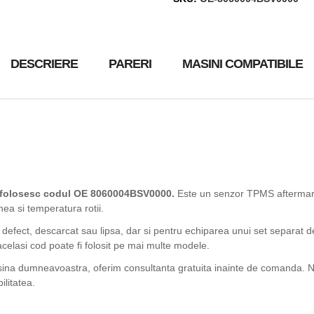
DESCRIERE
PARERI
MASINI COMPATIBILE
e folosesc codul OE 8060004BSV0000.
Este un senzor TPMS aftermark
nea si temperatura rotii.
 defect, descarcat sau lipsa, dar si pentru echiparea unui set separat d
acelasi cod poate fi folosit pe mai multe modele.
asina dumneavoastra, oferim consultanta gratuita inainte de comanda. Ne
ilitatea.