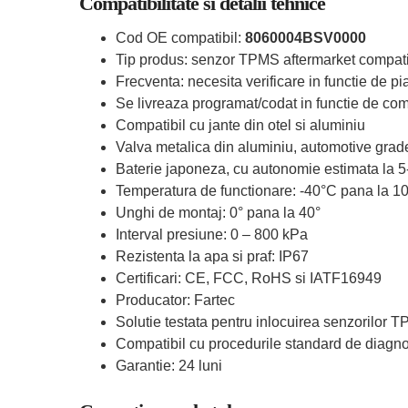
Compatibilitate si detalii tehnice
Cod OE compatibil:
8060004BSV0000
Tip produs: senzor TPMS aftermarket compati
Frecventa: necesita verificare in functie de pia
Se livreaza programat/codat in functie de comp
Compatibil cu jante din otel si aluminiu
Valva metalica din aluminiu, automotive grad
Baterie japoneza, cu autonomie estimata la 5
Temperatura de functionare: -40°C pana la 1
Unghi de montaj: 0° pana la 40°
Interval presiune: 0 – 800 kPa
Rezistenta la apa si praf: IP67
Certificari: CE, FCC, RoHS si IATF16949
Producator: Fartec
Solutie testata pentru inlocuirea senzorilor 
Compatibil cu procedurile standard de diagn
Garantie: 24 luni