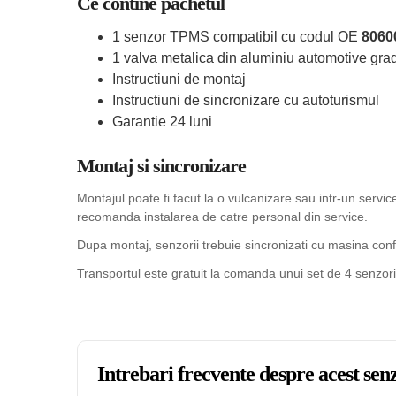
Ce contine pachetul
1 senzor TPMS compatibil cu codul OE
8060
1 valva metalica din aluminiu automotive grad
Instructiuni de montaj
Instructiuni de sincronizare cu autoturismul
Garantie 24 luni
Montaj si sincronizare
Montajul poate fi facut la o vulcanizare sau intr-un serv
recomanda instalarea de catre personal din service.
Dupa montaj, senzorii trebuie sincronizati cu masina confo
Transportul este gratuit la comanda unui set de 4 senzori
Intrebari frecvente despre acest s