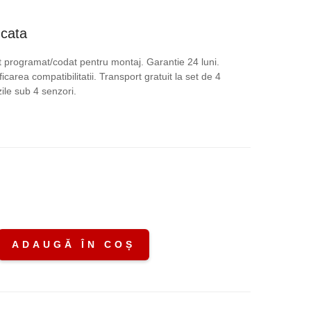
ețul
ucata
rent
 programat/codat pentru montaj. Garantie 24 luni.
icarea compatibilitatii. Transport gratuit la set de 4
te:
le sub 4 senzori.
,00 lei.
.
ADAUGĂ ÎN COȘ