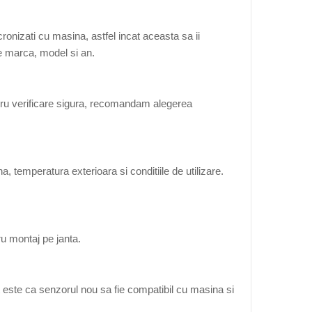
onizati cu masina, astfel incat aceasta sa ii
de marca, model si an.
tru verificare sigura, recomandam alegerea
, temperatura exterioara si conditiile de utilizare.
ru montaj pe janta.
 este ca senzorul nou sa fie compatibil cu masina si