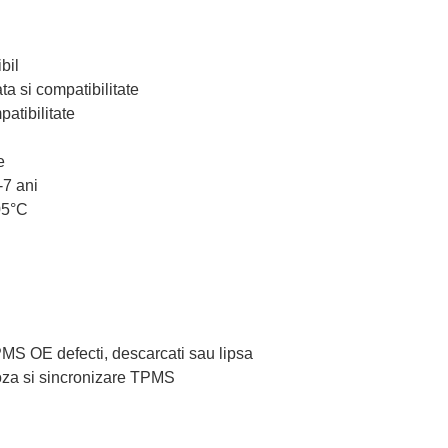
bil
ta si compatibilitate
atibilitate
e
-7 ani
05°C
TPMS OE defecti, descarcati sau lipsa
oza si sincronizare TPMS