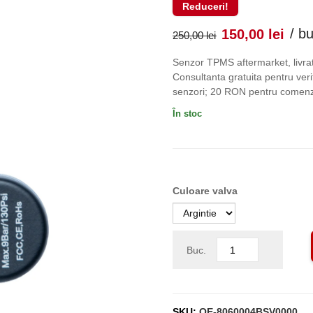
Reduceri!
Prețul
Pr
/ b
150,00
lei
250,00
lei
inițial
cu
Senzor TPMS aftermarket, livrat
Consultanta gratuita pentru verif
a
es
senzori; 20 RON pentru comenzi
În stoc
fost:
150
250,00 lei
Culoare valva
Buc.
SKU:
OE-8060004BSV0000