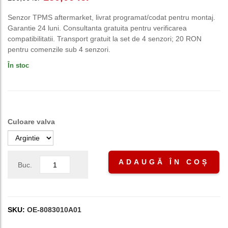
inițial
curent
Senzor TPMS aftermarket, livrat programat/codat pentru montaj.
Garantie 24 luni. Consultanta gratuita pentru verificarea
a
este:
compatibilitatii. Transport gratuit la set de 4 senzori; 20 RON
pentru comenzile sub 4 senzori.
fost:
150,00 lei.
În stoc
250,00 lei.
Culoare valva
ADAUGĂ ÎN COȘ
Buc.
SKU:
OE-8083010A01