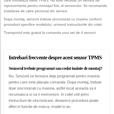
care monteaza valve TPMS. Nu este necesar un service de
reprezentanta pentru montajul fizic al senzorului. Se recomanda
instalarea de catre personal din service.
Dupa montaj, senzorii trebuie sincronizati cu masina conform
procedurii specifice modelului, urmand instructiunile din colet.
Transportul este gratuit la comanda unui set de 4 senzori.
Intrebari frecvente despre acest senzor TPMS
Senzorul trebuie programat sau codat inainte de montaj?
Nu. Senzorii se livreaza deja programati pentru masina
pentru care este plasata comanda. Dupa montaj, trebuie
doar sincronizati cu masina, astfel incat aceasta sa ii
recunoasca si sa ii memoreze. In colet veti primi
instructiuni de sincronizare, deoarece procedura poate
diferi in functie de marca, model si an.