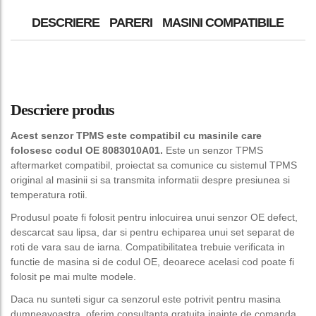
DESCRIERE
PARERI
MASINI COMPATIBILE
Descriere produs
Acest senzor TPMS este compatibil cu masinile care
folosesc codul OE 8083010A01.
Este un senzor TPMS
aftermarket compatibil, proiectat sa comunice cu sistemul TPMS
original al masinii si sa transmita informatii despre presiunea si
temperatura rotii.
Produsul poate fi folosit pentru inlocuirea unui senzor OE defect,
descarcat sau lipsa, dar si pentru echiparea unui set separat de
roti de vara sau de iarna. Compatibilitatea trebuie verificata in
functie de masina si de codul OE, deoarece acelasi cod poate fi
folosit pe mai multe modele.
Daca nu sunteti sigur ca senzorul este potrivit pentru masina
dumneavoastra, oferim consultanta gratuita inainte de comanda.