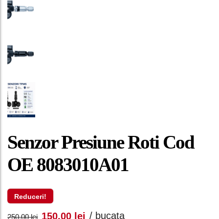
Senzor Presiune Roti Cod
OE 8083010A01
Reduceri!
Prețul
Prețul
/ bucata
150,00
lei
250,00
lei