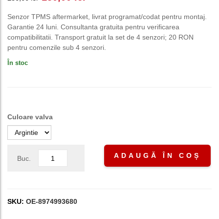
inițial
curent
Senzor TPMS aftermarket, livrat programat/codat pentru montaj.
Garantie 24 luni. Consultanta gratuita pentru verificarea
a
este:
compatibilitatii. Transport gratuit la set de 4 senzori; 20 RON
pentru comenzile sub 4 senzori.
fost:
150,00 lei.
În stoc
250,00 lei.
Culoare valva
ADAUGĂ ÎN COȘ
Buc.
SKU:
OE-8974993680