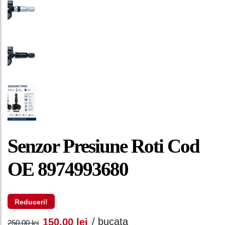
Senzor Presiune Roti Cod
OE 8974993680
Reduceri!
Prețul
Prețul
/ bucata
150,00
lei
250,00
lei