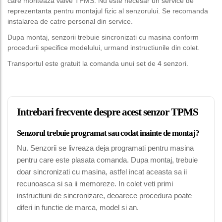
care monteaza valve TPMS. Nu este necesar un service de
reprezentanta pentru montajul fizic al senzorului. Se recomanda
instalarea de catre personal din service.
Dupa montaj, senzorii trebuie sincronizati cu masina conform
procedurii specifice modelului, urmand instructiunile din colet.
Transportul este gratuit la comanda unui set de 4 senzori.
Intrebari frecvente despre acest senzor TPMS
Senzorul trebuie programat sau codat inainte de montaj?
Nu. Senzorii se livreaza deja programati pentru masina
pentru care este plasata comanda. Dupa montaj, trebuie
doar sincronizati cu masina, astfel incat aceasta sa ii
recunoasca si sa ii memoreze. In colet veti primi
instructiuni de sincronizare, deoarece procedura poate
diferi in functie de marca, model si an.