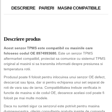
DESCRIERE
PARERI
MASINI COMPATIBILE
Descriere produs
Acest senzor TPMS este compatibil cu masinile care
folosesc codul OE 8974993680.
Este un senzor TPMS
aftermarket compatibil, proiectat sa comunice cu sistemul TPMS
original al masinii si sa transmita informatii despre presiunea si
temperatura rotii.
Produsul poate fi folosit pentru inlocuirea unui senzor OE defect,
descarcat sau lipsa, dar si pentru echiparea unui set separat de
roti de vara sau de iarna. Compatibilitatea trebuie verificata in
functie de masina si de codul OE, deoarece acelasi cod poate fi
folosit pe mai multe modele.
Daca nu sunteti sigur ca senzorul este potrivit pentru masina
dumneavoastra, oferim consultanta gratuita inainte de comanda.