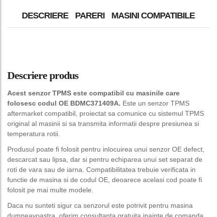
DESCRIERE
PARERI
MASINI COMPATIBILE
Descriere produs
Acest senzor TPMS este compatibil cu masinile care
folosesc codul OE BDMC371409A.
Este un senzor TPMS
aftermarket compatibil, proiectat sa comunice cu sistemul TPMS
original al masinii si sa transmita informatii despre presiunea si
temperatura rotii.
Produsul poate fi folosit pentru inlocuirea unui senzor OE defect,
descarcat sau lipsa, dar si pentru echiparea unui set separat de
roti de vara sau de iarna. Compatibilitatea trebuie verificata in
functie de masina si de codul OE, deoarece acelasi cod poate fi
folosit pe mai multe modele.
Daca nu sunteti sigur ca senzorul este potrivit pentru masina
dumneavoastra, oferim consultanta gratuita inainte de comanda.