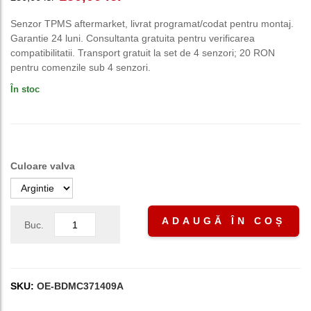
inițial
curent
Senzor TPMS aftermarket, livrat programat/codat pentru montaj.
Garantie 24 luni. Consultanta gratuita pentru verificarea
a
este:
compatibilitatii. Transport gratuit la set de 4 senzori; 20 RON
pentru comenzile sub 4 senzori.
fost:
150,00 lei.
În stoc
250,00 lei.
Culoare valva
ADAUGĂ ÎN COȘ
Buc.
SKU:
OE-BDMC371409A