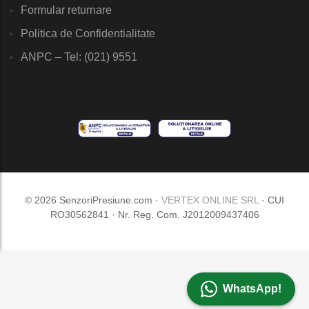
Formular returnare
Politica de Confidentialitate
ANPC – Tel: (021) 9551
© 2026 SenzoriPresiune.com ·
VERTEX ONLINE SRL
· CUI
RO30562841 · Nr. Reg. Com. J2012009437406
WhatsApp!