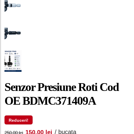
Senzor Presiune Roti Cod
OE BDMC371409A
Reduceri!
Prețul
Prețul
/ bucata
150,00
lei
250,00
lei