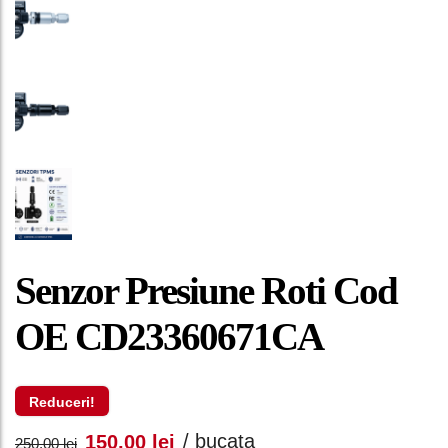
Senzor Presiune Roti Cod
OE CD23360671CA
Reduceri!
Prețul
Prețul
/ bucata
150,00
lei
250,00
lei