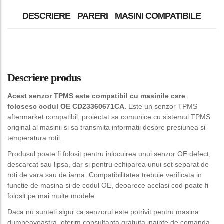
DESCRIERE
PARERI
MASINI COMPATIBILE
Descriere produs
Acest senzor TPMS este compatibil cu masinile care
folosesc codul OE CD23360671CA.
Este un senzor TPMS
aftermarket compatibil, proiectat sa comunice cu sistemul TPMS
original al masinii si sa transmita informatii despre presiunea si
temperatura rotii.
Produsul poate fi folosit pentru inlocuirea unui senzor OE defect,
descarcat sau lipsa, dar si pentru echiparea unui set separat de
roti de vara sau de iarna. Compatibilitatea trebuie verificata in
functie de masina si de codul OE, deoarece acelasi cod poate fi
folosit pe mai multe modele.
Daca nu sunteti sigur ca senzorul este potrivit pentru masina
dumneavoastra, oferim consultanta gratuita inainte de comanda.