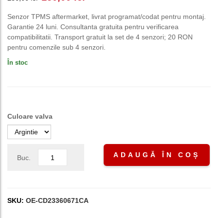
inițial
curent
Senzor TPMS aftermarket, livrat programat/codat pentru montaj.
Garantie 24 luni. Consultanta gratuita pentru verificarea
a
este:
compatibilitatii. Transport gratuit la set de 4 senzori; 20 RON
pentru comenzile sub 4 senzori.
fost:
150,00 lei.
În stoc
250,00 lei.
Culoare valva
ADAUGĂ ÎN COȘ
Buc.
SKU:
OE-CD23360671CA