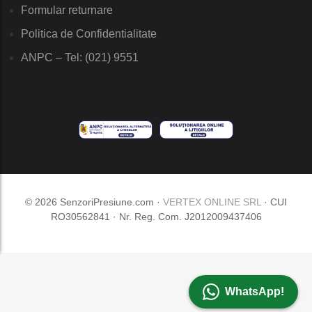
Formular returnare
Politica de Confidentialitate
ANPC – Tel: (021) 9551
© 2026 SenzoriPresiune.com ·
VERTEX ONLINE SRL
· CUI
RO30562841 · Nr. Reg. Com. J2012009437406
WhatsApp!