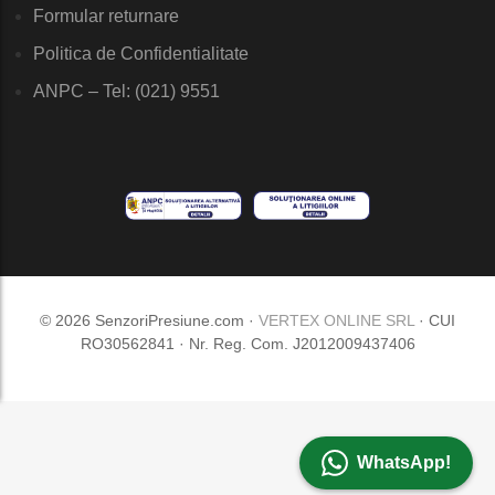
Formular returnare
Politica de Confidentialitate
ANPC – Tel: (021) 9551
© 2026 SenzoriPresiune.com ·
VERTEX ONLINE SRL
· CUI
RO30562841 · Nr. Reg. Com. J2012009437406
WhatsApp!