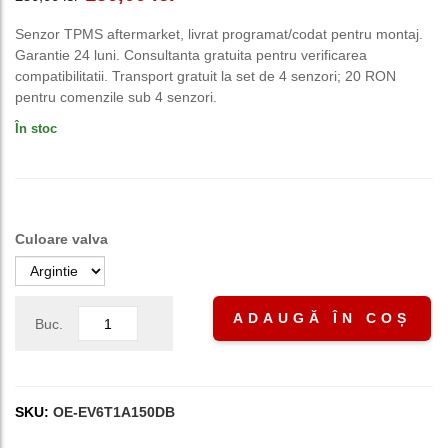
inițial
curent
Senzor TPMS aftermarket, livrat programat/codat pentru montaj.
Garantie 24 luni. Consultanta gratuita pentru verificarea
a
este:
compatibilitatii. Transport gratuit la set de 4 senzori; 20 RON
pentru comenzile sub 4 senzori.
fost:
150,00 lei.
În stoc
250,00 lei.
Culoare valva
ADAUGĂ ÎN COȘ
Buc.
SKU:
OE-EV6T1A150DB