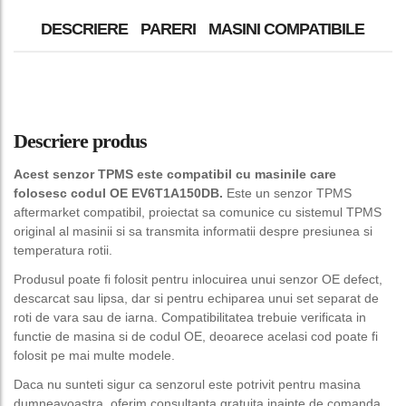
DESCRIERE
PARERI
MASINI COMPATIBILE
Descriere produs
Acest senzor TPMS este compatibil cu masinile care
folosesc codul OE EV6T1A150DB.
Este un senzor TPMS
aftermarket compatibil, proiectat sa comunice cu sistemul TPMS
original al masinii si sa transmita informatii despre presiunea si
temperatura rotii.
Produsul poate fi folosit pentru inlocuirea unui senzor OE defect,
descarcat sau lipsa, dar si pentru echiparea unui set separat de
roti de vara sau de iarna. Compatibilitatea trebuie verificata in
functie de masina si de codul OE, deoarece acelasi cod poate fi
folosit pe mai multe modele.
Daca nu sunteti sigur ca senzorul este potrivit pentru masina
dumneavoastra, oferim consultanta gratuita inainte de comanda.