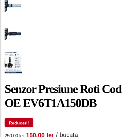
Senzor Presiune Roti Cod
OE EV6T1A150DB
Reduceri!
Prețul
Prețul
/ bucata
150,00
lei
250,00
lei