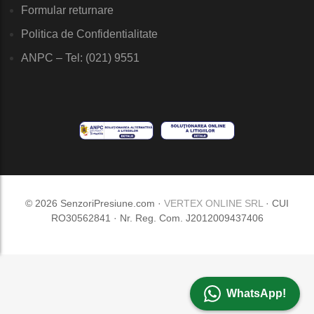
Formular returnare
Politica de Confidentialitate
ANPC – Tel: (021) 9551
© 2026 SenzoriPresiune.com ·
VERTEX ONLINE SRL
· CUI
RO30562841 · Nr. Reg. Com. J2012009437406
WhatsApp!