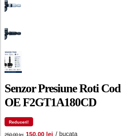
Senzor Presiune Roti Cod
OE F2GT1A180CD
Reduceri!
Prețul
Prețul
/ bucata
150,00
lei
250,00
lei