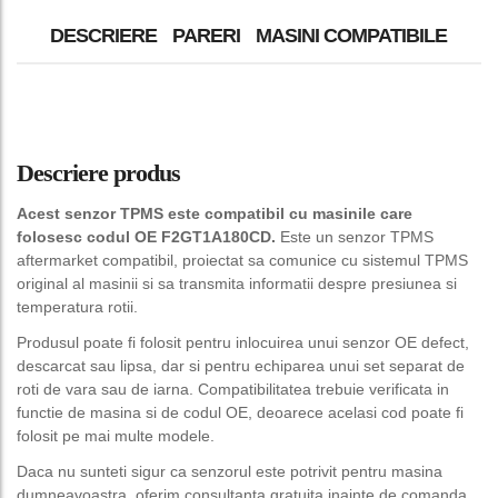
DESCRIERE
PARERI
MASINI COMPATIBILE
Descriere produs
Acest senzor TPMS este compatibil cu masinile care
folosesc codul OE F2GT1A180CD.
Este un senzor TPMS
aftermarket compatibil, proiectat sa comunice cu sistemul TPMS
original al masinii si sa transmita informatii despre presiunea si
temperatura rotii.
Produsul poate fi folosit pentru inlocuirea unui senzor OE defect,
descarcat sau lipsa, dar si pentru echiparea unui set separat de
roti de vara sau de iarna. Compatibilitatea trebuie verificata in
functie de masina si de codul OE, deoarece acelasi cod poate fi
folosit pe mai multe modele.
Daca nu sunteti sigur ca senzorul este potrivit pentru masina
dumneavoastra, oferim consultanta gratuita inainte de comanda.