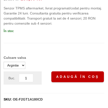
inițial
curent
Senzor TPMS aftermarket, livrat programat/codat pentru montaj.
Garantie 24 luni. Consultanta gratuita pentru verificarea
a
este:
compatibilitatii. Transport gratuit la set de 4 senzori; 20 RON
pentru comenzile sub 4 senzori.
fost:
150,00 lei.
În stoc
250,00 lei.
Culoare valva
ADAUGĂ ÎN COȘ
Buc.
SKU:
OE-F2GT1A180CD