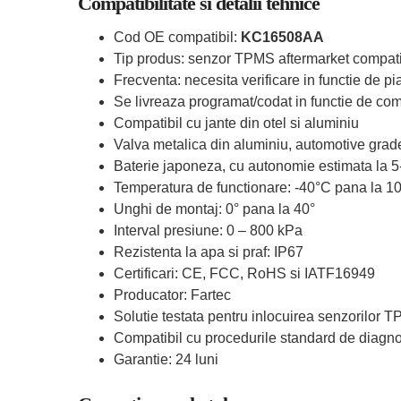
Compatibilitate si detalii tehnice
Cod OE compatibil:
KC16508AA
Tip produs: senzor TPMS aftermarket compati
Frecventa: necesita verificare in functie de pia
Se livreaza programat/codat in functie de comp
Compatibil cu jante din otel si aluminiu
Valva metalica din aluminiu, automotive grad
Baterie japoneza, cu autonomie estimata la 5
Temperatura de functionare: -40°C pana la 1
Unghi de montaj: 0° pana la 40°
Interval presiune: 0 – 800 kPa
Rezistenta la apa si praf: IP67
Certificari: CE, FCC, RoHS si IATF16949
Producator: Fartec
Solutie testata pentru inlocuirea senzorilor 
Compatibil cu procedurile standard de diagn
Garantie: 24 luni