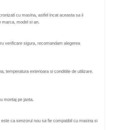
onizati cu masina, astfel incat aceasta sa ii
de marca, model si an.
tru verificare sigura, recomandam alegerea
, temperatura exterioara si conditiile de utilizare.
ru montaj pe janta.
 este ca senzorul nou sa fie compatibil cu masina si