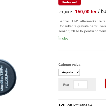
Reduceri!
Prețul
Pr
/ b
150,00
lei
250,00
lei
inițial
cu
Senzor TPMS aftermarket, livrat
Consultanta gratuita pentru verif
a
es
senzori; 20 RON pentru comenzi
În stoc
fost:
150
250,00 lei
Culoare valva
Buc.
SKU:
OE-KC16508AA