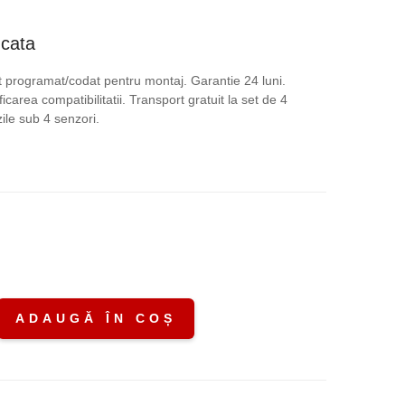
ețul
ucata
rent
 programat/codat pentru montaj. Garantie 24 luni.
icarea compatibilitatii. Transport gratuit la set de 4
te:
le sub 4 senzori.
,00 lei.
.
ADAUGĂ ÎN COȘ