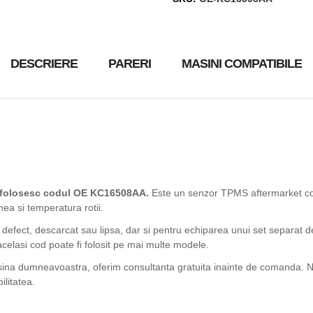
DESCRIERE
PARERI
MASINI COMPATIBILE
e folosesc codul OE KC16508AA.
Este un senzor TPMS aftermarket co
nea si temperatura rotii.
 defect, descarcat sau lipsa, dar si pentru echiparea unui set separat d
acelasi cod poate fi folosit pe mai multe modele.
asina dumneavoastra, oferim consultanta gratuita inainte de comanda. Ne
ilitatea.