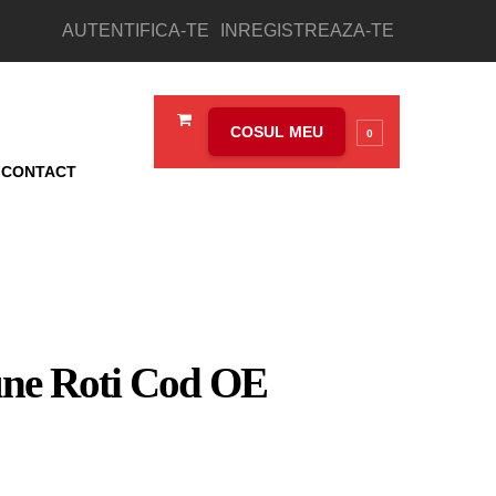
AUTENTIFICA-TE
INREGISTREAZA-TE
COSUL MEU
0
CONTACT
une Roti Cod OE