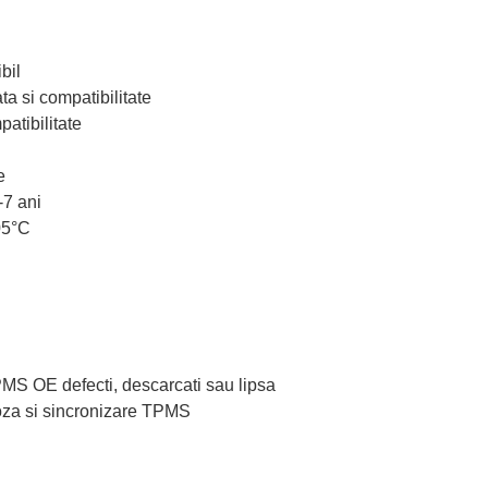
bil
ta si compatibilitate
atibilitate
e
-7 ani
05°C
TPMS OE defecti, descarcati sau lipsa
oza si sincronizare TPMS