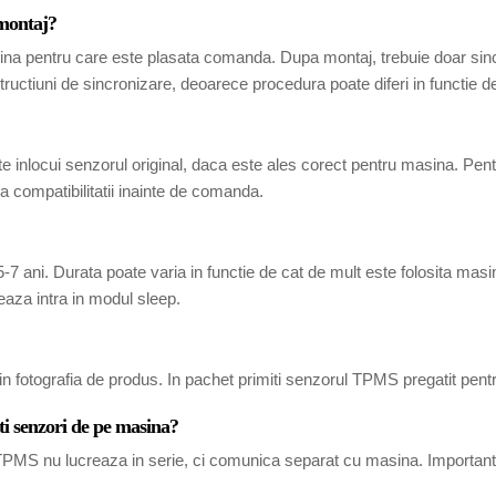
 montaj?
ina pentru care este plasata comanda. Dupa montaj, trebuie doar sincr
tructiuni de sincronizare, deoarece procedura poate diferi in functie 
 inlocui senzorul original, daca este ales corect pentru masina. Pen
 compatibilitatii inainte de comanda.
7 ani. Durata poate varia in functie de cat de mult este folosita masina
eaza intra in modul sleep.
in fotografia de produs. In pachet primiti senzorul TPMS pregatit pent
ti senzori de pe masina?
i TPMS nu lucreaza in serie, ci comunica separat cu masina. Important