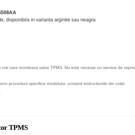
6508AA
e, disponibila in varianta argintie sau neagra
ice roti care monteaza valve TPMS. Nu este necesar un service de reprez
rm procedurii specifice modelului, urmand instructiunile din colet.
.
enzor TPMS