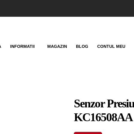
A
INFORMATII
MAGAZIN
BLOG
CONTUL MEU
Senzor Presi
KC16508AA