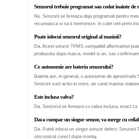
Senzorul trebuie programat sau codat inainte de
Nu. Senzorii se livreaza deja programati pentru mas
recunoasca si sa ii memoreze. In colet veti primi ins
Poate inlocui senzorul original al masinii?
Da. Acest senzor TPMS compatibil aftermarket poate
produsului dupa marca, model si an, sau confirmarea
Ce autonomie are bateria senzorului?
Bateria are, in general, o autonomie de aproximativ 5-
Senzorii sunt activi in mers, iar cand masina station
Este inclusa valva?
Da. Senzorul se livreaza cu valva inclusa, exact ca 
Daca cumpar un singur senzor, va merge cu ceilal
Da. Puteti inlocui un singur senzor defect. Senzori
sincronizat corect dupa montaj.