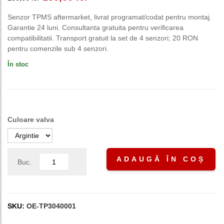
inițial
curent
Senzor TPMS aftermarket, livrat programat/codat pentru montaj.
Garantie 24 luni. Consultanta gratuita pentru verificarea
a
este:
compatibilitatii. Transport gratuit la set de 4 senzori; 20 RON
pentru comenzile sub 4 senzori.
fost:
150,00 lei.
În stoc
250,00 lei.
Culoare valva
ADAUGĂ ÎN COȘ
Buc.
SKU:
OE-TP3040001