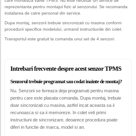
care monteaza valve TPMS. Nu este necesar un service de
reprezentanta pentru montajul fizic al senzorului. Se recomanda
instalarea de catre personal din service.
Dupa montaj, senzorii trebuie sincronizati cu masina conform
procedurii specifice modelului, urmand instructiunile din colet.
Transportul este gratuit la comanda unui set de 4 senzori.
Intrebari frecvente despre acest senzor TPMS
Senzorul trebuie programat sau codat inainte de montaj?
Nu. Senzorii se livreaza deja programati pentru masina
pentru care este plasata comanda. Dupa montaj, trebuie
doar sincronizati cu masina, astfel incat aceasta sa ii
recunoasca si sa ii memoreze. In colet veti primi
instructiuni de sincronizare, deoarece procedura poate
diferi in functie de marca, model si an.