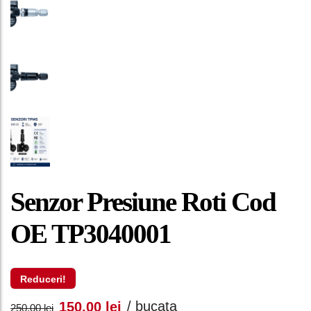
Senzor Presiune Roti Cod
OE TP3040001
Reduceri!
Prețul
Prețul
/ bucata
150,00
lei
250,00
lei