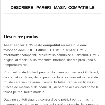
DESCRIERE
PARERI
MASINI COMPATIBILE
Descriere produs
Acest senzor TPMS este compatibil cu masinile care
folosesc codul OE TP3040001.
Este un senzor TPMS
aftermarket compatibil, proiectat sa comunice cu sistemul TPMS
original al masinii si sa transmita informatii despre presiunea si
temperatura rotii.
Produsul poate fi folosit pentru inlocuirea unui senzor OE defect,
descarcat sau lipsa, dar si pentru echiparea unui set separat de
roti de vara sau de iarna. Compatibilitatea trebuie verificata in
functie de masina si de codul OE, deoarece acelasi cod poate fi
folosit pe mai multe modele.
Daca nu sunteti sigur ca senzorul este potrivit pentru masina
dumneavoastra, oferim consultanta gratuita inainte de comanda.