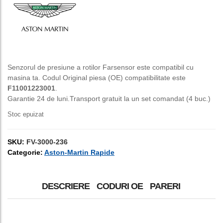
a
este:
fost:
150,00 lei.
250,00 lei.
Senzorul de presiune a rotilor Farsensor este compatibil cu
masina ta. Codul Original piesa (OE) compatibilitate este
F11001223001
.
Garantie 24 de luni.Transport gratuit la un set comandat (4 buc.)
Stoc epuizat
SKU:
FV-3000-236
Categorie:
Aston-Martin Rapide
DESCRIERE
CODURI OE
PARERI