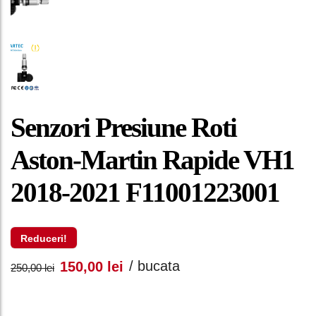
Senzori Presiune Roti
Aston-Martin Rapide VH1
2018-2021 F11001223001
Reduceri!
Prețul
Prețul
/ bucata
150,00
lei
250,00
lei
inițial
curent