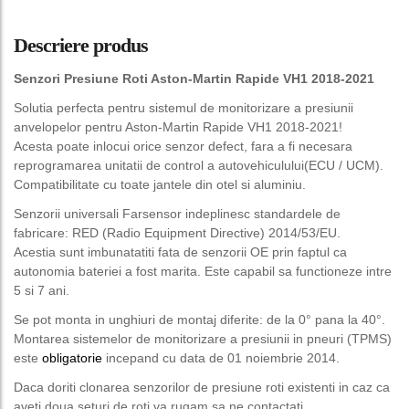
Descriere produs
Senzori Presiune Roti Aston-Martin Rapide VH1 2018-2021
Solutia perfecta pentru sistemul de monitorizare a presiunii
anvelopelor pentru Aston-Martin Rapide VH1 2018-2021!
Acesta poate inlocui orice senzor defect, fara a fi necesara
reprogramarea unitatii de control a autovehiculului(ECU / UCM).
Compatibilitate cu toate jantele din otel si aluminiu.
Senzorii universali Farsensor indeplinesc standardele de
fabricare: RED (Radio Equipment Directive) 2014/53/EU.
Acestia sunt imbunatatiti fata de senzorii OE prin faptul ca
autonomia bateriei a fost marita. Este capabil sa functioneze intre
5 si 7 ani.
Se pot monta in unghiuri de montaj diferite: de la 0° pana la 40°.
Montarea sistemelor de monitorizare a presiunii in pneuri (TPMS)
este
obligatorie
incepand cu data de 01 noiembrie 2014.
Daca doriti clonarea senzorilor de presiune roti existenti in caz ca
aveti doua seturi de roti va rugam sa ne contactati.