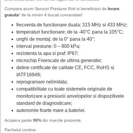
Cumpara acum Senzori Presiune Roti si beneficiezi de
livrare
gratuita
* de la minim 4 bucati comandate!
frecventa de functionare duala: 315 MHz si 433 MHz;
temperaturi functionare: de la -40°C pana la 105°C;
unghi de montaj: de la 0° pana la 40°;
interval presiune: 0 – 800 kPa;
rezistenta la apa si praf: IP67;
microchip Freescale de ultima generatie;
detine certificate de calitate CE, FCC, RoHS si
IATF16949;
reprogramare nelimitata;
compatibilitate cu toate sistemele originale de
monitorizare a presiunii anvelopelor si dispozitivele
standard de diagnosticare;
autonomie foarte mare a bateriei.
Acopera peste
98%
din marcile prezente.
Pachetul contine: