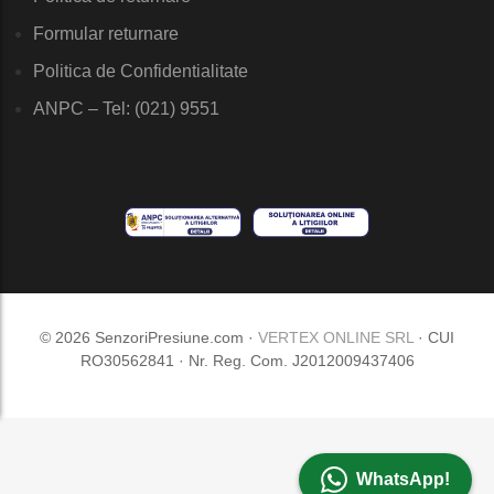
Formular returnare
Politica de Confidentialitate
ANPC – Tel: (021) 9551
© 2026 SenzoriPresiune.com ·
VERTEX ONLINE SRL
· CUI
RO30562841 · Nr. Reg. Com. J2012009437406
WhatsApp!