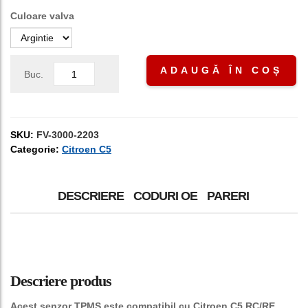
Culoare valva
ADAUGĂ ÎN COȘ
Buc.
SKU:
FV-3000-2203
Categorie:
Citroen C5
DESCRIERE
CODURI OE
PARERI
Descriere produs
Acest senzor TPMS este compatibil cu Citroen C5 RC/RE