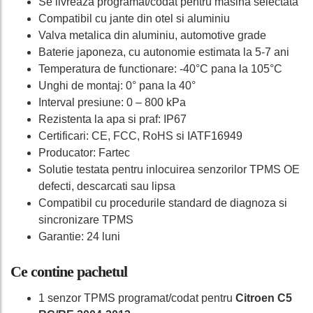
Se livreaza programat/codat pentru masina selectata
Compatibil cu jante din otel si aluminiu
Valva metalica din aluminiu, automotive grade
Baterie japoneza, cu autonomie estimata la 5-7 ani
Temperatura de functionare: -40°C pana la 105°C
Unghi de montaj: 0° pana la 40°
Interval presiune: 0 – 800 kPa
Rezistenta la apa si praf: IP67
Certificari: CE, FCC, RoHS si IATF16949
Producator: Fartec
Solutie testata pentru inlocuirea senzorilor TPMS OE
defecti, descarcati sau lipsa
Compatibil cu procedurile standard de diagnoza si
sincronizare TPMS
Garantie: 24 luni
Ce contine pachetul
1 senzor TPMS programat/codat pentru
Citroen C5