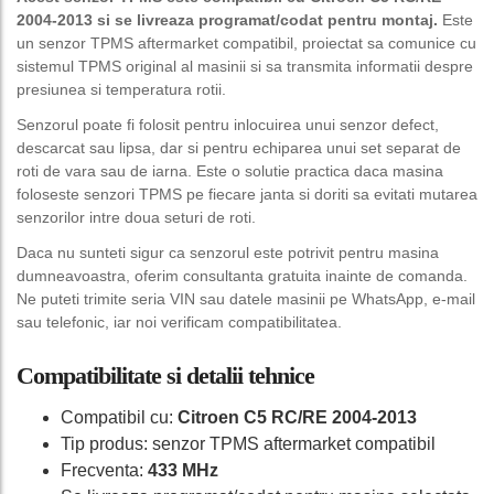
2004-2013 si se livreaza programat/codat pentru montaj.
Este
un senzor TPMS aftermarket compatibil, proiectat sa comunice cu
sistemul TPMS original al masinii si sa transmita informatii despre
presiunea si temperatura rotii.
Senzorul poate fi folosit pentru inlocuirea unui senzor defect,
descarcat sau lipsa, dar si pentru echiparea unui set separat de
roti de vara sau de iarna. Este o solutie practica daca masina
foloseste senzori TPMS pe fiecare janta si doriti sa evitati mutarea
senzorilor intre doua seturi de roti.
Daca nu sunteti sigur ca senzorul este potrivit pentru masina
dumneavoastra, oferim consultanta gratuita inainte de comanda.
Ne puteti trimite seria VIN sau datele masinii pe WhatsApp, e-mail
sau telefonic, iar noi verificam compatibilitatea.
Compatibilitate si detalii tehnice
Compatibil cu:
Citroen C5 RC/RE 2004-2013
Tip produs: senzor TPMS aftermarket compatibil
Frecventa:
433 MHz