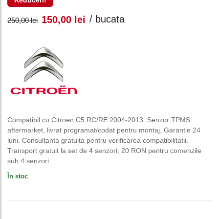
Reduceri!
Prețul
Prețul
/ bucata
150,00
lei
250,00
lei
inițial
curent
a
este:
fost:
150,00 lei.
250,00 lei.
Compatibil cu Citroen C5 RC/RE 2004-2013. Senzor TPMS
aftermarket, livrat programat/codat pentru montaj. Garantie 24
luni. Consultanta gratuita pentru verificarea compatibilitatii.
Transport gratuit la set de 4 senzori; 20 RON pentru comenzile
sub 4 senzori.
În stoc