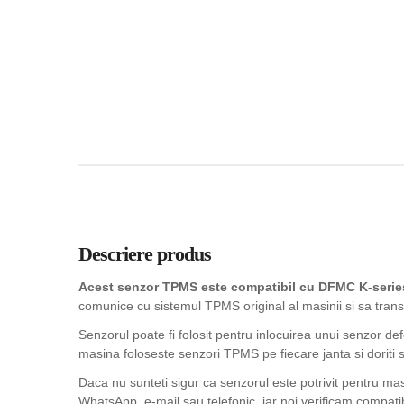
Descriere produs
Acest senzor TPMS este compatibil cu DFMC K-series
comunice cu sistemul TPMS original al masinii si sa trans
Senzorul poate fi folosit pentru inlocuirea unui senzor de
masina foloseste senzori TPMS pe fiecare janta si doriti sa
Daca nu sunteti sigur ca senzorul este potrivit pentru ma
WhatsApp, e-mail sau telefonic, iar noi verificam compatib