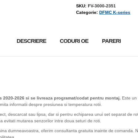
SKU:
FV-3000-2351
Categorie:
DFMC K-series
DESCRIERE
CODURI OE
PARERI
 2020-2026 si se livreaza programat/codat pentru montaj.
Este un 
mita informatii despre presiunea si temperatura rotii.
fect, descarcat sau lipsa, dar si pentru echiparea unui set separat de ro
 evitati mutarea senzorilor intre doua seturi de roti.
sina dumneavoastra, oferim consultanta gratuita inainte de comanda. Ne
ilitatea.