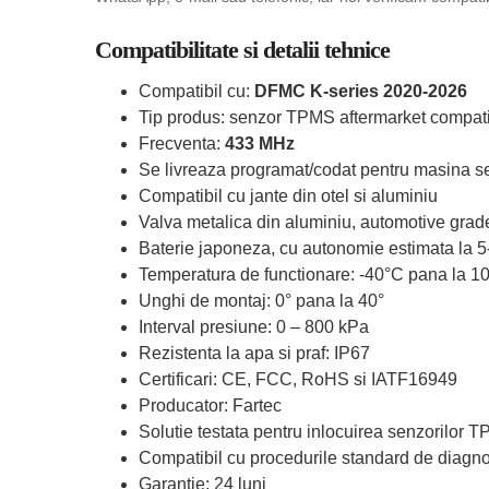
Compatibilitate si detalii tehnice
Compatibil cu:
DFMC K-series 2020-2026
Tip produs: senzor TPMS aftermarket compati
Frecventa:
433 MHz
Se livreaza programat/codat pentru masina se
Compatibil cu jante din otel si aluminiu
Valva metalica din aluminiu, automotive grad
Baterie japoneza, cu autonomie estimata la 5
Temperatura de functionare: -40°C pana la 1
Unghi de montaj: 0° pana la 40°
Interval presiune: 0 – 800 kPa
Rezistenta la apa si praf: IP67
Certificari: CE, FCC, RoHS si IATF16949
Producator: Fartec
Solutie testata pentru inlocuirea senzorilor 
Compatibil cu procedurile standard de diagn
Garantie: 24 luni