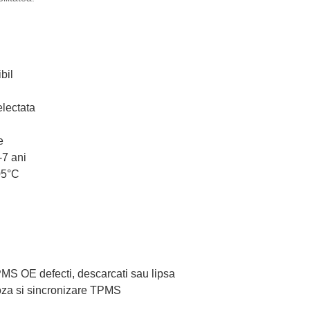
bil
lectata
e
-7 ani
05°C
TPMS OE defecti, descarcati sau lipsa
oza si sincronizare TPMS