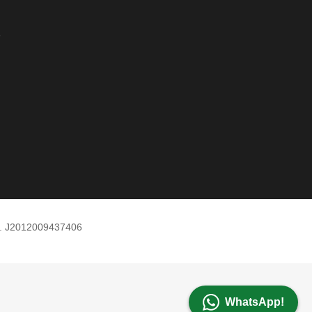
e
m. J2012009437406
WhatsApp!