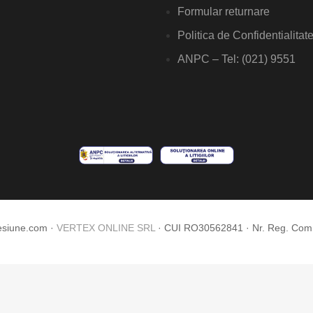
Formular returnare
Politica de Confidentialitat
ANPC – Tel: (021) 9551
esiune.com ·
VERTEX ONLINE SRL
· CUI RO30562841 · Nr. Reg. Co