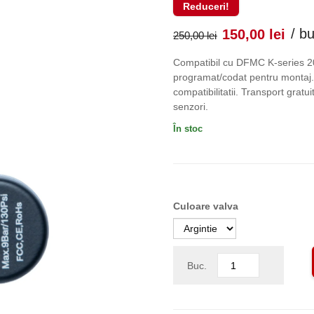
Reduceri!
Prețul
Pr
/ b
150,00
lei
250,00
lei
inițial
cu
Compatibil cu DFMC K-series 2
programat/codat pentru montaj. 
a
es
compatibilitatii. Transport grat
senzori.
fost:
150
În stoc
250,00 lei
Culoare valva
Buc.