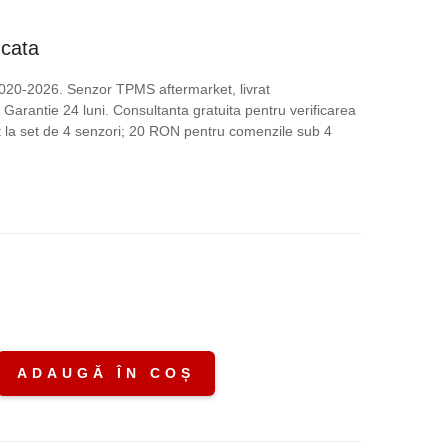
ețul
ucata
rent
020-2026. Senzor TPMS aftermarket, livrat
Garantie 24 luni. Consultanta gratuita pentru verificarea
te:
uit la set de 4 senzori; 20 RON pentru comenzile sub 4
,00 lei.
.
ADAUGĂ ÎN COȘ