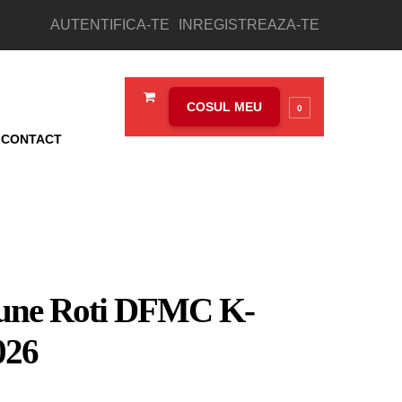
AUTENTIFICA-TE
INREGISTREAZA-TE
COSUL MEU
0
CONTACT
iune Roti DFMC K-
026