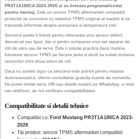
PR3T1A180CA 2023-2026 si se livreaza programat/codat
pentru montaj.
Este un senzor TPMS aftermarket compatibil,
proiectat sa comunice cu sistemul TPMS original al masinii si sa
transmita informatii despre presiunea si temperatura rotii.
Senzorul poate fi folosit pentru inlocuirea unui senzor defect,
descarcat sau lipsa, dar si pentru echiparea unui set separat de
roti de vara sau de iarna. Este o solutie practica daca masina
foloseste senzori TPMS pe fiecare janta si doriti sa evitati mutarea
senzorilor intre doua seturi de roti.
Daca nu sunteti sigur ca senzorul este potrivit pentru masina
dumneavoastra, oferim consultanta gratuita inainte de comanda.
Ne puteti trimite seria VIN sau datele masinii pe WhatsApp, e-mail
sau telefonic, iar noi verificam compatibilitatea.
Compatibilitate si detalii tehnice
Compatibil cu:
Ford Mustang PR3T1A180CA 2023-
2026
Tip produs: senzor TPMS aftermarket compatibil