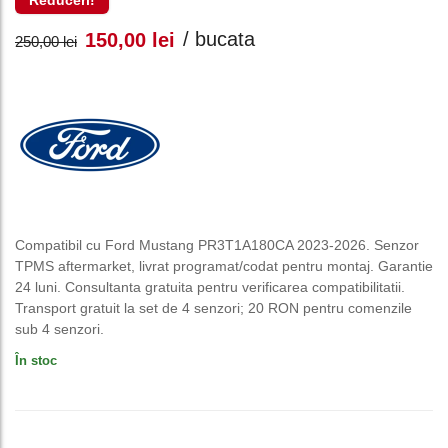
Reduceri!
Prețul
Prețul
/ bucata
150,00
lei
250,00
lei
inițial
curent
a
este:
fost:
150,00 lei.
250,00 lei.
Compatibil cu Ford Mustang PR3T1A180CA 2023-2026. Senzor
TPMS aftermarket, livrat programat/codat pentru montaj. Garantie
24 luni. Consultanta gratuita pentru verificarea compatibilitatii.
Transport gratuit la set de 4 senzori; 20 RON pentru comenzile
sub 4 senzori.
În stoc