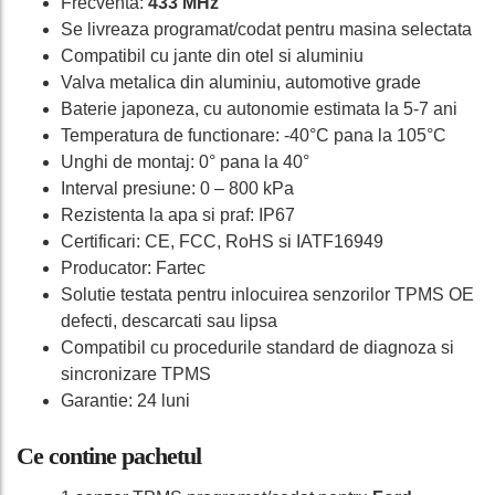
Frecventa:
433 MHz
Se livreaza programat/codat pentru masina selectata
Compatibil cu jante din otel si aluminiu
Valva metalica din aluminiu, automotive grade
Baterie japoneza, cu autonomie estimata la 5-7 ani
Temperatura de functionare: -40°C pana la 105°C
Unghi de montaj: 0° pana la 40°
Interval presiune: 0 – 800 kPa
Rezistenta la apa si praf: IP67
Certificari: CE, FCC, RoHS si IATF16949
Producator: Fartec
Solutie testata pentru inlocuirea senzorilor TPMS OE
defecti, descarcati sau lipsa
Compatibil cu procedurile standard de diagnoza si
sincronizare TPMS
Garantie: 24 luni
Ce contine pachetul