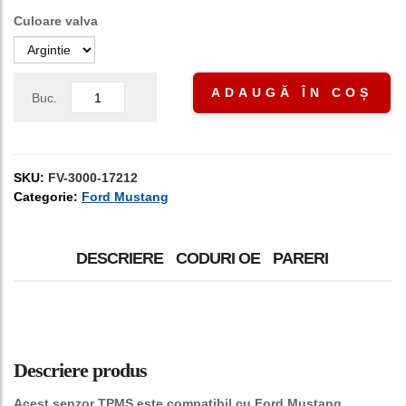
Culoare valva
ADAUGĂ ÎN COȘ
Buc.
SKU:
FV-3000-17212
Categorie:
Ford Mustang
DESCRIERE
CODURI OE
PARERI
Descriere produs
Acest senzor TPMS este compatibil cu Ford Mustang