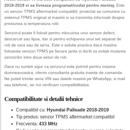
2018-2019 si se livreaza programat/codat pentru montaj.
Este
un senzor TPMS aftermarket compatibil, proiectat sa comunice cu
sistemul TPMS original al masinii si sa transmita informatii despre
presiunea si temperatura rotii.
Senzorul poate fi folosit pentru inlocuirea unui senzor defect,
descarcat sau lipsa, dar si pentru echiparea unui set separat de
roti de vara sau de iarna. Este o solutie practica daca masina
foloseste senzori TPMS pe fiecare janta si doriti sa evitati mutarea
senzorilor intre doua seturi de roti.
Daca nu sunteti sigur ca senzorul este potrivit pentru masina
dumneavoastra, oferim consultanta gratuita inainte de comanda.
Ne puteti trimite seria VIN sau datele masinii pe WhatsApp, e-mail
sau telefonic, iar noi verificam compatibilitatea.
Compatibilitate si detalii tehnice
Compatibil cu:
Hyundai Palisade 2018-2019
Tip produs: senzor TPMS aftermarket compatibil
Frecventa:
433 MHz