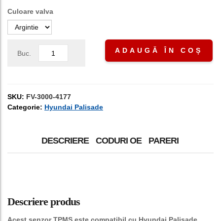
Culoare valva
ADAUGĂ ÎN COȘ
Buc.
SKU:
FV-3000-4177
Categorie:
Hyundai Palisade
DESCRIERE
CODURI OE
PARERI
Descriere produs
Acest senzor TPMS este compatibil cu Hyundai Palisade