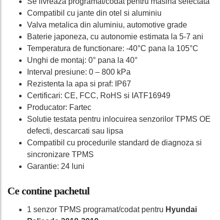
Se livreaza programat/codat pentru masina selectata
Compatibil cu jante din otel si aluminiu
Valva metalica din aluminiu, automotive grade
Baterie japoneza, cu autonomie estimata la 5-7 ani
Temperatura de functionare: -40°C pana la 105°C
Unghi de montaj: 0° pana la 40°
Interval presiune: 0 – 800 kPa
Rezistenta la apa si praf: IP67
Certificari: CE, FCC, RoHS si IATF16949
Producator: Fartec
Solutie testata pentru inlocuirea senzorilor TPMS OE
defecti, descarcati sau lipsa
Compatibil cu procedurile standard de diagnoza si
sincronizare TPMS
Garantie: 24 luni
Ce contine pachetul
1 senzor TPMS programat/codat pentru
Hyundai