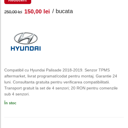
Reduceri!
Prețul
Prețul
/ bucata
150,00
lei
250,00
lei
inițial
curent
a
este:
fost:
150,00 lei.
250,00 lei.
Compatibil cu Hyundai Palisade 2018-2019. Senzor TPMS
aftermarket, livrat programat/codat pentru montaj. Garantie 24
luni. Consultanta gratuita pentru verificarea compatibilitatii.
Transport gratuit la set de 4 senzori; 20 RON pentru comenzile
sub 4 senzori.
În stoc