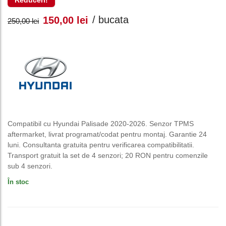
Reduceri!
Prețul
Prețul
/ bucata
150,00
lei
250,00
lei
inițial
curent
a
este:
fost:
150,00 lei.
250,00 lei.
Compatibil cu Hyundai Palisade 2020-2026. Senzor TPMS
aftermarket, livrat programat/codat pentru montaj. Garantie 24
luni. Consultanta gratuita pentru verificarea compatibilitatii.
Transport gratuit la set de 4 senzori; 20 RON pentru comenzile
sub 4 senzori.
În stoc