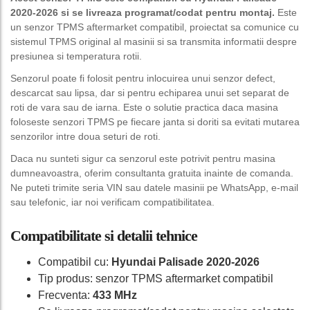
2020-2026 si se livreaza programat/codat pentru montaj.
Este
un senzor TPMS aftermarket compatibil, proiectat sa comunice cu
sistemul TPMS original al masinii si sa transmita informatii despre
presiunea si temperatura rotii.
Senzorul poate fi folosit pentru inlocuirea unui senzor defect,
descarcat sau lipsa, dar si pentru echiparea unui set separat de
roti de vara sau de iarna. Este o solutie practica daca masina
foloseste senzori TPMS pe fiecare janta si doriti sa evitati mutarea
senzorilor intre doua seturi de roti.
Daca nu sunteti sigur ca senzorul este potrivit pentru masina
dumneavoastra, oferim consultanta gratuita inainte de comanda.
Ne puteti trimite seria VIN sau datele masinii pe WhatsApp, e-mail
sau telefonic, iar noi verificam compatibilitatea.
Compatibilitate si detalii tehnice
Compatibil cu:
Hyundai Palisade 2020-2026
Tip produs: senzor TPMS aftermarket compatibil
Frecventa:
433 MHz