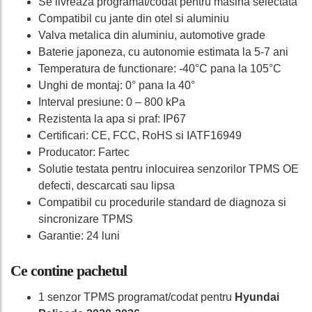
Se livreaza programat/codat pentru masina selectata
Compatibil cu jante din otel si aluminiu
Valva metalica din aluminiu, automotive grade
Baterie japoneza, cu autonomie estimata la 5-7 ani
Temperatura de functionare: -40°C pana la 105°C
Unghi de montaj: 0° pana la 40°
Interval presiune: 0 – 800 kPa
Rezistenta la apa si praf: IP67
Certificari: CE, FCC, RoHS si IATF16949
Producator: Fartec
Solutie testata pentru inlocuirea senzorilor TPMS OE
defecti, descarcati sau lipsa
Compatibil cu procedurile standard de diagnoza si
sincronizare TPMS
Garantie: 24 luni
Ce contine pachetul
1 senzor TPMS programat/codat pentru
Hyundai