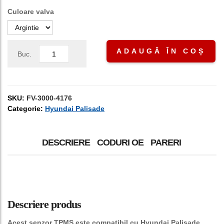
Culoare valva
ADAUGĂ ÎN COȘ
Buc.
SKU:
FV-3000-4176
Categorie:
Hyundai Palisade
DESCRIERE
CODURI OE
PARERI
Descriere produs
Acest senzor TPMS este compatibil cu Hyundai Palisade