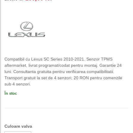
inițial
curent
a
este:
fost:
150,00 lei.
250,00 lei.
Compatibil cu Lexus SC Series 2010-2021. Senzor TPMS
aftermarket, livrat programat/codat pentru montaj. Garantie 24
luni. Consultanta gratuita pentru verificarea compatibilitatii.
Transport gratuit la set de 4 senzori; 20 RON pentru comenzile
sub 4 senzori.
În stoc
Culoare valva