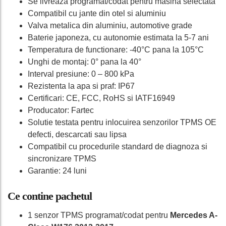
Se livreaza programat/codat pentru masina selectata
Compatibil cu jante din otel si aluminiu
Valva metalica din aluminiu, automotive grade
Baterie japoneza, cu autonomie estimata la 5-7 ani
Temperatura de functionare: -40°C pana la 105°C
Unghi de montaj: 0° pana la 40°
Interval presiune: 0 – 800 kPa
Rezistenta la apa si praf: IP67
Certificari: CE, FCC, RoHS si IATF16949
Producator: Fartec
Solutie testata pentru inlocuirea senzorilor TPMS OE
defecti, descarcati sau lipsa
Compatibil cu procedurile standard de diagnoza si
sincronizare TPMS
Garantie: 24 luni
Ce contine pachetul
1 senzor TPMS programat/codat pentru
Mercedes A-