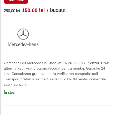
Reduceri!
Prețul
Prețul
/ bucata
150,00
lei
250,00
lei
inițial
curent
a
este:
fost:
150,00 lei.
250,00 lei.
Compatibil cu Mercedes A-Class W176 2012-2017. Senzor TPMS
aftermarket, livrat programat/codat pentru montaj. Garantie 24
luni. Consultanta gratuita pentru verificarea compatibilitatii.
Transport gratuit la set de 4 senzori; 20 RON pentru comenzile
sub 4 senzori.
În stoc