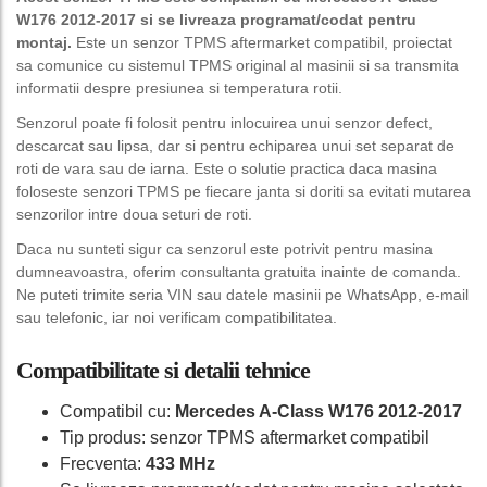
W176 2012-2017 si se livreaza programat/codat pentru
montaj.
Este un senzor TPMS aftermarket compatibil, proiectat
sa comunice cu sistemul TPMS original al masinii si sa transmita
informatii despre presiunea si temperatura rotii.
Senzorul poate fi folosit pentru inlocuirea unui senzor defect,
descarcat sau lipsa, dar si pentru echiparea unui set separat de
roti de vara sau de iarna. Este o solutie practica daca masina
foloseste senzori TPMS pe fiecare janta si doriti sa evitati mutarea
senzorilor intre doua seturi de roti.
Daca nu sunteti sigur ca senzorul este potrivit pentru masina
dumneavoastra, oferim consultanta gratuita inainte de comanda.
Ne puteti trimite seria VIN sau datele masinii pe WhatsApp, e-mail
sau telefonic, iar noi verificam compatibilitatea.
Compatibilitate si detalii tehnice
Compatibil cu:
Mercedes A-Class W176 2012-2017
Tip produs: senzor TPMS aftermarket compatibil
Frecventa:
433 MHz