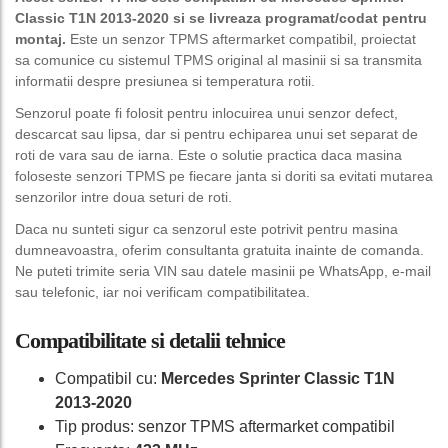
Classic T1N 2013-2020 si se livreaza programat/codat pentru
montaj.
Este un senzor TPMS aftermarket compatibil, proiectat
sa comunice cu sistemul TPMS original al masinii si sa transmita
informatii despre presiunea si temperatura rotii.
Senzorul poate fi folosit pentru inlocuirea unui senzor defect,
descarcat sau lipsa, dar si pentru echiparea unui set separat de
roti de vara sau de iarna. Este o solutie practica daca masina
foloseste senzori TPMS pe fiecare janta si doriti sa evitati mutarea
senzorilor intre doua seturi de roti.
Daca nu sunteti sigur ca senzorul este potrivit pentru masina
dumneavoastra, oferim consultanta gratuita inainte de comanda.
Ne puteti trimite seria VIN sau datele masinii pe WhatsApp, e-mail
sau telefonic, iar noi verificam compatibilitatea.
Compatibilitate si detalii tehnice
Compatibil cu:
Mercedes Sprinter Classic T1N
2013-2020
Tip produs: senzor TPMS aftermarket compatibil