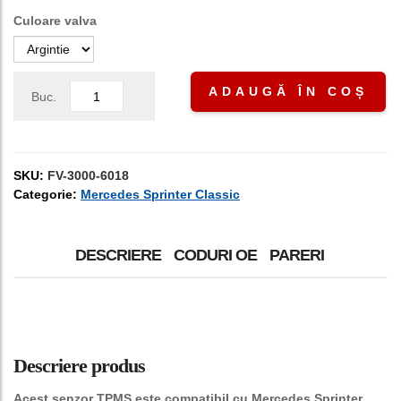
Culoare valva
ADAUGĂ ÎN COȘ
Buc.
SKU:
FV-3000-6018
Categorie:
Mercedes Sprinter Classic
DESCRIERE
CODURI OE
PARERI
Descriere produs
Acest senzor TPMS este compatibil cu Mercedes Sprinter