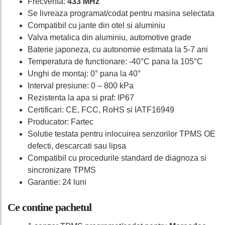
Frecventa:
433 MHz
Se livreaza programat/codat pentru masina selectata
Compatibil cu jante din otel si aluminiu
Valva metalica din aluminiu, automotive grade
Baterie japoneza, cu autonomie estimata la 5-7 ani
Temperatura de functionare: -40°C pana la 105°C
Unghi de montaj: 0° pana la 40°
Interval presiune: 0 – 800 kPa
Rezistenta la apa si praf: IP67
Certificari: CE, FCC, RoHS si IATF16949
Producator: Fartec
Solutie testata pentru inlocuirea senzorilor TPMS OE
defecti, descarcati sau lipsa
Compatibil cu procedurile standard de diagnoza si
sincronizare TPMS
Garantie: 24 luni
Ce contine pachetul