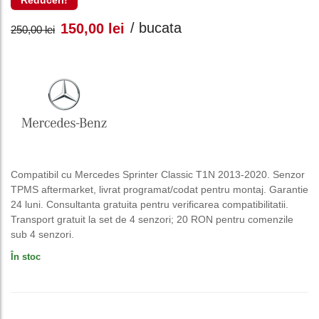
Reduceri!
Prețul
Prețul
/ bucata
150,00
lei
250,00
lei
inițial
curent
a
este:
fost:
150,00 lei.
250,00 lei.
Compatibil cu Mercedes Sprinter Classic T1N 2013-2020. Senzor
TPMS aftermarket, livrat programat/codat pentru montaj. Garantie
24 luni. Consultanta gratuita pentru verificarea compatibilitatii.
Transport gratuit la set de 4 senzori; 20 RON pentru comenzile
sub 4 senzori.
În stoc