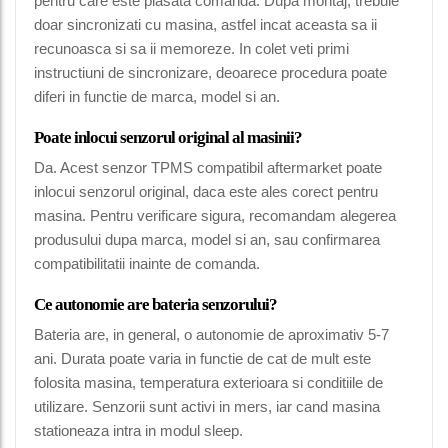
pentru care este plasata comanda. Dupa montaj, trebuie
doar sincronizati cu masina, astfel incat aceasta sa ii
recunoasca si sa ii memoreze. In colet veti primi
instructiuni de sincronizare, deoarece procedura poate
diferi in functie de marca, model si an.
Poate inlocui senzorul original al masinii?
Da. Acest senzor TPMS compatibil aftermarket poate
inlocui senzorul original, daca este ales corect pentru
masina. Pentru verificare sigura, recomandam alegerea
produsului dupa marca, model si an, sau confirmarea
compatibilitatii inainte de comanda.
Ce autonomie are bateria senzorului?
Bateria are, in general, o autonomie de aproximativ 5-7
ani. Durata poate varia in functie de cat de mult este
folosita masina, temperatura exterioara si conditiile de
utilizare. Senzorii sunt activi in mers, iar cand masina
stationeaza intra in modul sleep.