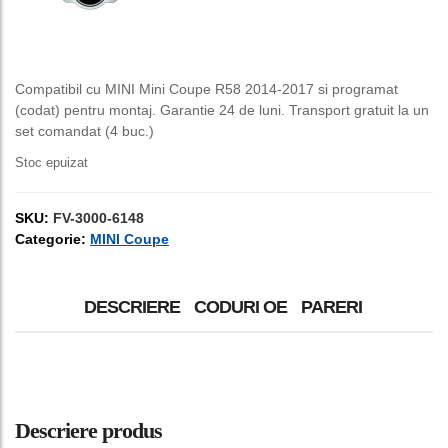
fost:
150,00 lei.
250,00 lei.
Compatibil cu MINI Mini Coupe R58 2014-2017 si programat
(codat) pentru montaj. Garantie 24 de luni. Transport gratuit la un
set comandat (4 buc.)
Stoc epuizat
SKU:
FV-3000-6148
Categorie:
MINI Coupe
DESCRIERE
CODURI OE
PARERI
Descriere produs