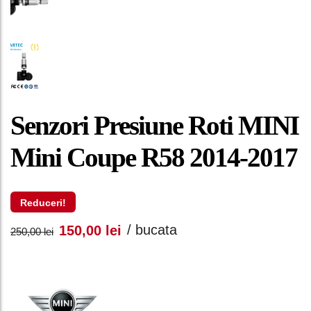
Senzori Presiune Roti MINI
Mini Coupe R58 2014-2017
Reduceri!
Prețul
Prețul
/ bucata
150,00
lei
250,00
lei
inițial
curent
a
este: