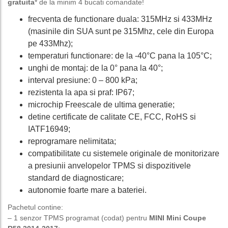
gratuita
* de la minim 4 bucati comandate!
frecventa de functionare duala: 315MHz si 433MHz
(masinile din SUA sunt pe 315Mhz, cele din Europa
pe 433Mhz);
temperaturi functionare: de la -40°C pana la 105°C;
unghi de montaj: de la 0° pana la 40°;
interval presiune: 0 – 800 kPa;
rezistenta la apa si praf: IP67;
microchip Freescale de ultima generatie;
detine certificate de calitate CE, FCC, RoHS si
IATF16949;
reprogramare nelimitata;
compatibilitate cu sistemele originale de monitorizare
a presiunii anvelopelor TPMS si dispozitivele
standard de diagnosticare;
autonomie foarte mare a bateriei.
Pachetul contine:
– 1 senzor TPMS programat (codat) pentru
MINI Mini Coupe