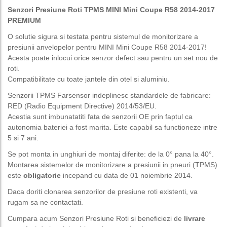
Senzori Presiune Roti TPMS MINI Mini Coupe R58 2014-2017
PREMIUM
O solutie sigura si testata pentru sistemul de monitorizare a
presiunii anvelopelor pentru MINI Mini Coupe R58 2014-2017!
Acesta poate inlocui orice senzor defect sau pentru un set nou de
roti.
Compatibilitate cu toate jantele din otel si aluminiu.
Senzorii TPMS Farsensor indeplinesc standardele de fabricare:
RED (Radio Equipment Directive) 2014/53/EU.
Acestia sunt imbunatatiti fata de senzorii OE prin faptul ca
autonomia bateriei a fost marita. Este capabil sa functioneze intre
5 si 7 ani.
Se pot monta in unghiuri de montaj diferite: de la 0° pana la 40°.
Montarea sistemelor de monitorizare a presiunii in pneuri (TPMS)
este
obligatorie
incepand cu data de 01 noiembrie 2014.
Daca doriti clonarea senzorilor de presiune roti existenti, va
rugam sa ne contactati.
Cumpara acum Senzori Presiune Roti si beneficiezi de
livrare