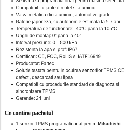
Se livreaza programat/codat pentru masina selectata
Compatibil cu jante din otel si aluminiu
Valva metalica din aluminiu, automotive grade
Baterie japoneza, cu autonomie estimata la 5-7 ani
Temperatura de functionare: -40°C pana la 105°C
Unghi de montaj: 0° pana la 40°
Interval presiune: 0 – 800 kPa
Rezistenta la apa si praf: IP67
Certificari: CE, FCC, RoHS si IATF16949
Producator: Fartec
Solutie testata pentru inlocuirea senzorilor TPMS OE
defecti, descarcati sau lipsa
Compatibil cu procedurile standard de diagnoza si
sincronizare TPMS
Garantie: 24 luni
Ce contine pachetul
1 senzor TPMS programat/codat pentru
Mitsubishi