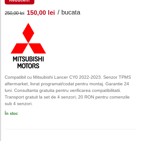
Reduceri!
Prețul
Prețul
/ bucata
150,00
lei
250,00
lei
inițial
curent
a
este:
fost:
150,00 lei.
250,00 lei.
Compatibil cu Mitsubishi Lancer CY0 2022-2023. Senzor TPMS
aftermarket, livrat programat/codat pentru montaj. Garantie 24
luni. Consultanta gratuita pentru verificarea compatibilitatii.
Transport gratuit la set de 4 senzori; 20 RON pentru comenzile
sub 4 senzori.
În stoc