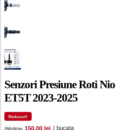
Senzori Presiune Roti Nio
ET5T 2023-2025
Reduceri!
Prețul
Prețul
/ bucata
150,00
lei
250,00
lei