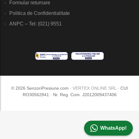
Formular returnare
Politica de Confidentialitate
ANPC – Tel: (021) 9551
© 2026 SenzoriPresiune.com ·
VERTEX ONLINE SRL
· CUI
RO30562841 · Nr. Reg. Com. J2012009437406
WhatsApp!