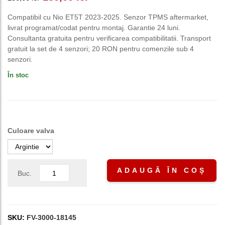
inițial
curent
Compatibil cu Nio ET5T 2023-2025. Senzor TPMS aftermarket,
livrat programat/codat pentru montaj. Garantie 24 luni.
a
este:
Consultanta gratuita pentru verificarea compatibilitatii. Transport
gratuit la set de 4 senzori; 20 RON pentru comenzile sub 4
fost:
150,00 lei.
senzori.
În stoc
250,00 lei.
Culoare valva
ADAUGĂ ÎN COȘ
Buc.
SKU:
FV-3000-18145