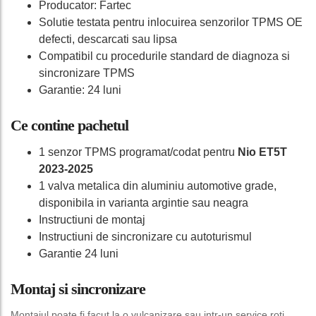
Producator: Fartec
Solutie testata pentru inlocuirea senzorilor TPMS OE
defecti, descarcati sau lipsa
Compatibil cu procedurile standard de diagnoza si
sincronizare TPMS
Garantie: 24 luni
Ce contine pachetul
1 senzor TPMS programat/codat pentru
Nio ET5T
2023-2025
1 valva metalica din aluminiu automotive grade,
disponibila in varianta argintie sau neagra
Instructiuni de montaj
Instructiuni de sincronizare cu autoturismul
Garantie 24 luni
Montaj si sincronizare
Montajul poate fi facut la o vulcanizare sau intr-un service roti