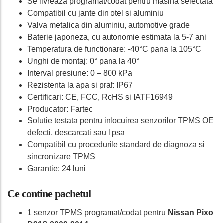
Se livreaza programat/codat pentru masina selectata
Compatibil cu jante din otel si aluminiu
Valva metalica din aluminiu, automotive grade
Baterie japoneza, cu autonomie estimata la 5-7 ani
Temperatura de functionare: -40°C pana la 105°C
Unghi de montaj: 0° pana la 40°
Interval presiune: 0 – 800 kPa
Rezistenta la apa si praf: IP67
Certificari: CE, FCC, RoHS si IATF16949
Producator: Fartec
Solutie testata pentru inlocuirea senzorilor TPMS OE
defecti, descarcati sau lipsa
Compatibil cu procedurile standard de diagnoza si
sincronizare TPMS
Garantie: 24 luni
Ce contine pachetul
1 senzor TPMS programat/codat pentru
Nissan Pixo