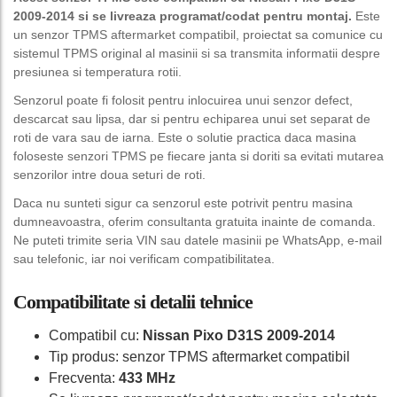
2009-2014 si se livreaza programat/codat pentru montaj.
Este
un senzor TPMS aftermarket compatibil, proiectat sa comunice cu
sistemul TPMS original al masinii si sa transmita informatii despre
presiunea si temperatura rotii.
Senzorul poate fi folosit pentru inlocuirea unui senzor defect,
descarcat sau lipsa, dar si pentru echiparea unui set separat de
roti de vara sau de iarna. Este o solutie practica daca masina
foloseste senzori TPMS pe fiecare janta si doriti sa evitati mutarea
senzorilor intre doua seturi de roti.
Daca nu sunteti sigur ca senzorul este potrivit pentru masina
dumneavoastra, oferim consultanta gratuita inainte de comanda.
Ne puteti trimite seria VIN sau datele masinii pe WhatsApp, e-mail
sau telefonic, iar noi verificam compatibilitatea.
Compatibilitate si detalii tehnice
Compatibil cu:
Nissan Pixo D31S 2009-2014
Tip produs: senzor TPMS aftermarket compatibil
Frecventa:
433 MHz