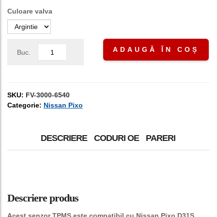
Culoare valva
ADAUGĂ ÎN COȘ
Buc.
SKU:
FV-3000-6540
Categorie:
Nissan Pixo
DESCRIERE
CODURI OE
PARERI
Descriere produs
Acest senzor TPMS este compatibil cu Nissan Pixo D31S