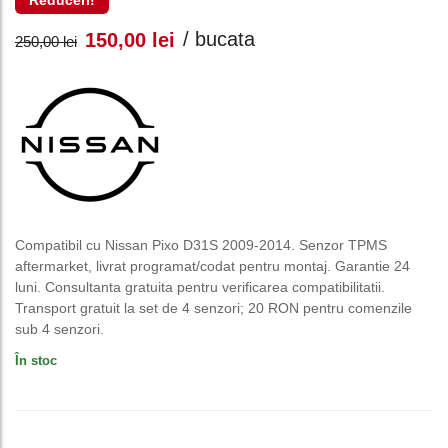
Reduceri!
Prețul
Prețul
/ bucata
150,00
lei
250,00
lei
inițial
curent
a
este:
fost:
150,00 lei.
250,00 lei.
Compatibil cu Nissan Pixo D31S 2009-2014. Senzor TPMS
aftermarket, livrat programat/codat pentru montaj. Garantie 24
luni. Consultanta gratuita pentru verificarea compatibilitatii.
Transport gratuit la set de 4 senzori; 20 RON pentru comenzile
sub 4 senzori.
În stoc