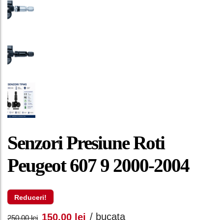
Senzori Presiune Roti
Peugeot 607 9 2000-2004
Reduceri!
Prețul
Prețul
/ bucata
150,00
lei
250,00
lei