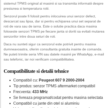
sistemul TPMS original al masinii si sa transmita informatii despre
presiunea si temperatura rotii.
Senzorul poate fi folosit pentru inlocuirea unui senzor defect,
descarcat sau lipsa, dar si pentru echiparea unui set separat de
roti de vara sau de iarna. Este o solutie practica daca masina
foloseste senzori TPMS pe fiecare janta si doriti sa evitati mutarea
senzorilor intre doua seturi de roti.
Daca nu sunteti sigur ca senzorul este potrivit pentru masina
dumneavoastra, oferim consultanta gratuita inainte de comanda.
Ne puteti trimite seria VIN sau datele masinii pe WhatsApp, e-mail
sau telefonic, iar noi verificam compatibilitatea.
Compatibilitate si detalii tehnice
Compatibil cu:
Peugeot 607 9 2000-2004
Tip produs: senzor TPMS aftermarket compatibil
Frecventa:
433 MHz
Se livreaza programat/codat pentru masina selectata
Compatibil cu jante din otel si aluminiu