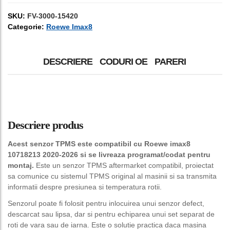
SKU:
FV-3000-15420
Categorie:
Roewe Imax8
DESCRIERE
CODURI OE
PARERI
Descriere produs
Acest senzor TPMS este compatibil cu Roewe imax8
10718213 2020-2026 si se livreaza programat/codat pentru
montaj.
Este un senzor TPMS aftermarket compatibil, proiectat
sa comunice cu sistemul TPMS original al masinii si sa transmita
informatii despre presiunea si temperatura rotii.
Senzorul poate fi folosit pentru inlocuirea unui senzor defect,
descarcat sau lipsa, dar si pentru echiparea unui set separat de
roti de vara sau de iarna. Este o solutie practica daca masina