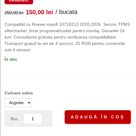
Reduceri!
Prețul
Prețul
/ bucata
150,00
lei
250,00
lei
inițial
curent
Compatibil cu Roewe imax8 10718213 2020-2026. Senzor TPMS
aftermarket, livrat programat/codat pentru montaj. Garantie 24
a
este:
luni. Consultanta gratuita pentru verificarea compatibilitatii.
Transport gratuit la set de 4 senzori; 20 RON pentru comenzile
fost:
150,00 lei.
sub 4 senzori.
În stoc
250,00 lei.
Culoare valva
ADAUGĂ ÎN COȘ
Buc.