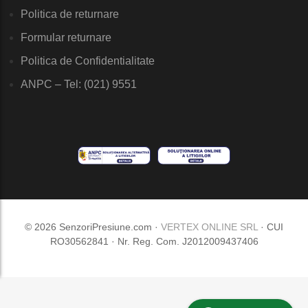
Politica de returnare
Formular returnare
Politica de Confidentialitate
ANPC – Tel: (021) 9551
© 2026 SenzoriPresiune.com ·
VERTEX ONLINE SRL
· CUI
RO30562841 · Nr. Reg. Com. J2012009437406