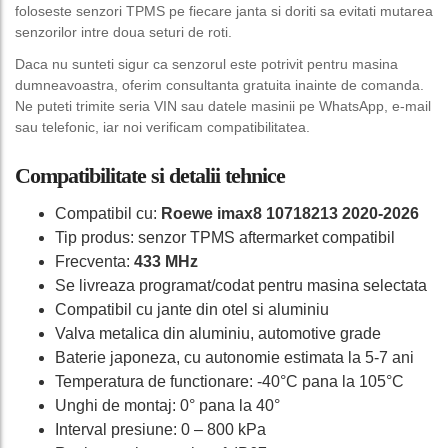
foloseste senzori TPMS pe fiecare janta si doriti sa evitati mutarea
senzorilor intre doua seturi de roti.
Daca nu sunteti sigur ca senzorul este potrivit pentru masina
dumneavoastra, oferim consultanta gratuita inainte de comanda.
Ne puteti trimite seria VIN sau datele masinii pe WhatsApp, e-mail
sau telefonic, iar noi verificam compatibilitatea.
Compatibilitate si detalii tehnice
Compatibil cu:
Roewe imax8 10718213 2020-2026
Tip produs: senzor TPMS aftermarket compatibil
Frecventa:
433 MHz
Se livreaza programat/codat pentru masina selectata
Compatibil cu jante din otel si aluminiu
Valva metalica din aluminiu, automotive grade
Baterie japoneza, cu autonomie estimata la 5-7 ani
Temperatura de functionare: -40°C pana la 105°C
Unghi de montaj: 0° pana la 40°
Interval presiune: 0 – 800 kPa