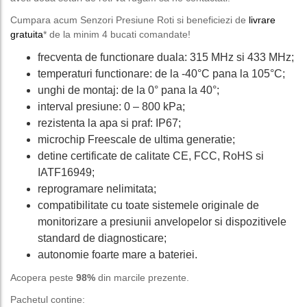
Cumpara acum Senzori Presiune Roti si beneficiezi de
livrare
gratuita
* de la minim 4 bucati comandate!
frecventa de functionare duala: 315 MHz si 433 MHz;
temperaturi functionare: de la -40°C pana la 105°C;
unghi de montaj: de la 0° pana la 40°;
interval presiune: 0 – 800 kPa;
rezistenta la apa si praf: IP67;
microchip Freescale de ultima generatie;
detine certificate de calitate CE, FCC, RoHS si
IATF16949;
reprogramare nelimitata;
compatibilitate cu toate sistemele originale de
monitorizare a presiunii anvelopelor si dispozitivele
standard de diagnosticare;
autonomie foarte mare a bateriei.
Acopera peste
98%
din marcile prezente.
Pachetul contine: