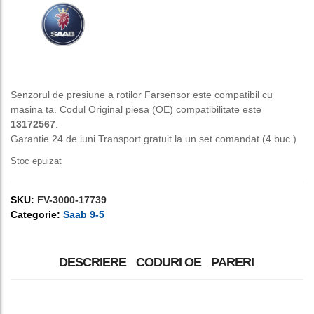
a
este:
fost:
150,00 lei.
250,00 lei.
Senzorul de presiune a rotilor Farsensor este compatibil cu
masina ta. Codul Original piesa (OE) compatibilitate este
13172567
.
Garantie 24 de luni.Transport gratuit la un set comandat (4 buc.)
Stoc epuizat
SKU:
FV-3000-17739
Categorie:
Saab 9-5
DESCRIERE
CODURI OE
PARERI