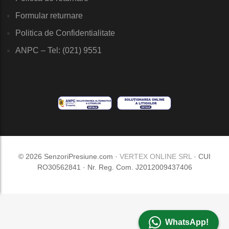
Formular returnare
Politica de Confidentialitate
ANPC – Tel: (021) 9551
© 2026 SenzoriPresiune.com ·
VERTEX ONLINE SRL
· CUI
RO30562841 · Nr. Reg. Com. J2012009437406
WhatsApp!