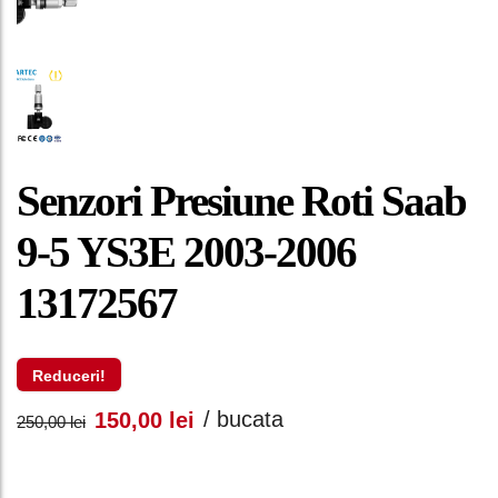
Senzori Presiune Roti Saab
9-5 YS3E 2003-2006
13172567
Reduceri!
Prețul
Prețul
/ bucata
150,00
lei
250,00
lei
inițial
curent