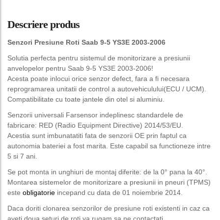
Descriere produs
Senzori Presiune Roti Saab 9-5 YS3E 2003-2006
Solutia perfecta pentru sistemul de monitorizare a presiunii
anvelopelor pentru Saab 9-5 YS3E 2003-2006!
Acesta poate inlocui orice senzor defect, fara a fi necesara
reprogramarea unitatii de control a autovehiculului(ECU / UCM).
Compatibilitate cu toate jantele din otel si aluminiu.
Senzorii universali Farsensor indeplinesc standardele de
fabricare: RED (Radio Equipment Directive) 2014/53/EU.
Acestia sunt imbunatatiti fata de senzorii OE prin faptul ca
autonomia bateriei a fost marita. Este capabil sa functioneze intre
5 si 7 ani.
Se pot monta in unghiuri de montaj diferite: de la 0° pana la 40°.
Montarea sistemelor de monitorizare a presiunii in pneuri (TPMS)
este
obligatorie
incepand cu data de 01 noiembrie 2014.
Daca doriti clonarea senzorilor de presiune roti existenti in caz ca
aveti doua seturi de roti va rugam sa ne contactati.