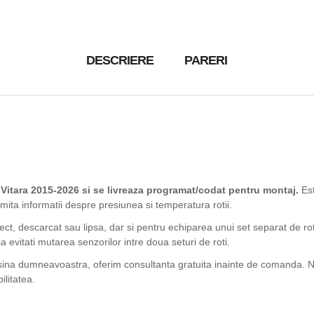
DESCRIERE
PARERI
itara 2015-2026 si se livreaza programat/codat pentru montaj.
Est
mita informatii despre presiunea si temperatura rotii.
fect, descarcat sau lipsa, dar si pentru echiparea unui set separat de ro
 evitati mutarea senzorilor intre doua seturi de roti.
sina dumneavoastra, oferim consultanta gratuita inainte de comanda. Ne
ilitatea.