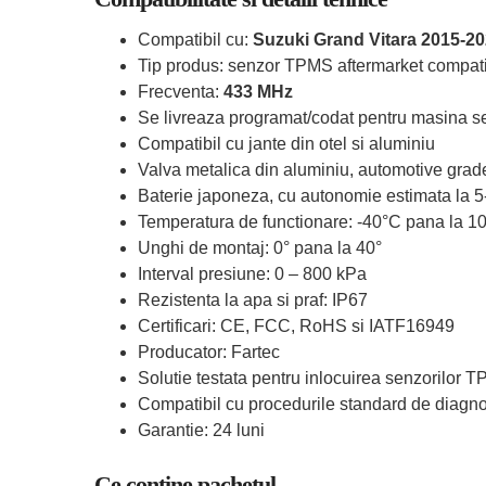
Compatibil cu:
Suzuki Grand Vitara 2015-2
Tip produs: senzor TPMS aftermarket compati
Frecventa:
433 MHz
Se livreaza programat/codat pentru masina se
Compatibil cu jante din otel si aluminiu
Valva metalica din aluminiu, automotive grad
Baterie japoneza, cu autonomie estimata la 5
Temperatura de functionare: -40°C pana la 1
Unghi de montaj: 0° pana la 40°
Interval presiune: 0 – 800 kPa
Rezistenta la apa si praf: IP67
Certificari: CE, FCC, RoHS si IATF16949
Producator: Fartec
Solutie testata pentru inlocuirea senzorilor 
Compatibil cu procedurile standard de diagn
Garantie: 24 luni
Ce contine pachetul