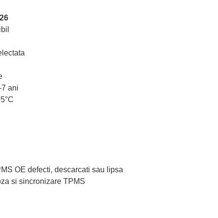
026
bil
lectata
e
-7 ani
05°C
TPMS OE defecti, descarcati sau lipsa
oza si sincronizare TPMS