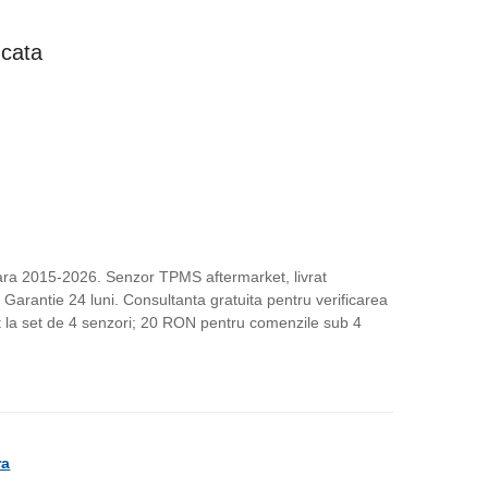
ețul
ucata
rent
te:
,00 lei.
.
ara 2015-2026. Senzor TPMS aftermarket, livrat
Garantie 24 luni. Consultanta gratuita pentru verificarea
uit la set de 4 senzori; 20 RON pentru comenzile sub 4
ra