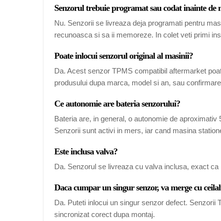
Senzorul trebuie programat sau codat inainte de
Nu. Senzorii se livreaza deja programati pentru mas
recunoasca si sa ii memoreze. In colet veti primi ins
Poate inlocui senzorul original al masinii?
Da. Acest senzor TPMS compatibil aftermarket poate
produsului dupa marca, model si an, sau confirmarea
Ce autonomie are bateria senzorului?
Bateria are, in general, o autonomie de aproximativ 5-
Senzorii sunt activi in mers, iar cand masina station
Este inclusa valva?
Da. Senzorul se livreaza cu valva inclusa, exact ca 
Daca cumpar un singur senzor, va merge cu ceilal
Da. Puteti inlocui un singur senzor defect. Senzori
sincronizat corect dupa montaj.