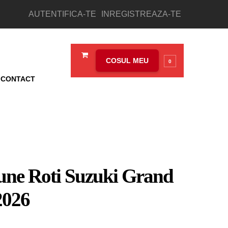
AUTENTIFICA-TE
INREGISTREAZA-TE
COSUL MEU
0
CONTACT
iune Roti Suzuki Grand
2026