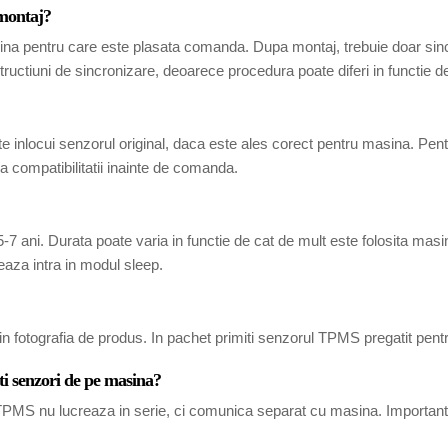
 montaj?
ina pentru care este plasata comanda. Dupa montaj, trebuie doar sincr
tructiuni de sincronizare, deoarece procedura poate diferi in functie 
 inlocui senzorul original, daca este ales corect pentru masina. Pen
 compatibilitatii inainte de comanda.
7 ani. Durata poate varia in functie de cat de mult este folosita masina
eaza intra in modul sleep.
in fotografia de produs. In pachet primiti senzorul TPMS pregatit pent
ti senzori de pe masina?
i TPMS nu lucreaza in serie, ci comunica separat cu masina. Important