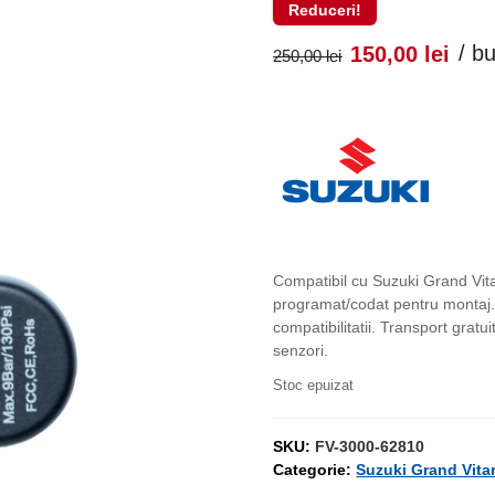
Reduceri!
Prețul
Pr
/ b
150,00
lei
250,00
lei
inițial
cu
a
es
fost:
150
250,00 lei
Compatibil cu Suzuki Grand Vit
programat/codat pentru montaj. 
compatibilitatii. Transport grat
senzori.
Stoc epuizat
SKU:
FV-3000-62810
Categorie:
Suzuki Grand Vita