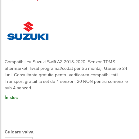
inițial
curent
a
este:
fost:
150,00 lei.
250,00 lei.
Compatibil cu Suzuki Swift AZ 2013-2020. Senzor TPMS
aftermarket, livrat programat/codat pentru montaj. Garantie 24
luni. Consultanta gratuita pentru verificarea compatibilitatii.
Transport gratuit la set de 4 senzori; 20 RON pentru comenzile
sub 4 senzori.
În stoc
Culoare valva