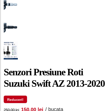
Senzori Presiune Roti
Suzuki Swift AZ 2013-2020
Reduceri!
Prețul
Prețul
/ bucata
150,00
lei
250,00
lei