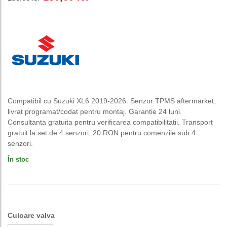
inițial
curent
a
este:
fost:
150,00 lei.
250,00 lei.
Compatibil cu Suzuki XL6 2019-2026. Senzor TPMS aftermarket,
livrat programat/codat pentru montaj. Garantie 24 luni.
Consultanta gratuita pentru verificarea compatibilitatii. Transport
gratuit la set de 4 senzori; 20 RON pentru comenzile sub 4
senzori.
În stoc
Culoare valva