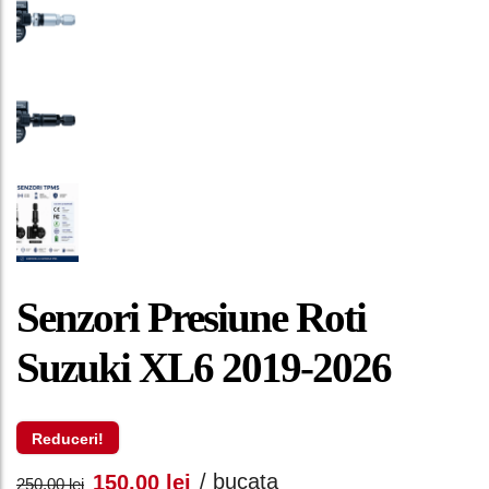
Senzori Presiune Roti
Suzuki XL6 2019-2026
Reduceri!
Prețul
Prețul
/ bucata
150,00
lei
250,00
lei