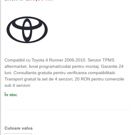
inițial
curent
a
este:
fost:
150,00 lei.
250,00 lei.
Compatibil cu Toyota 4 Runner 2006-2010. Senzor TPMS
aftermarket, livrat programat/codat pentru montaj. Garantie 24
luni. Consultanta gratuita pentru verificarea compatibilitatii.
Transport gratuit la set de 4 senzori; 20 RON pentru comenzile
sub 4 senzori.
În stoc
Culoare valva