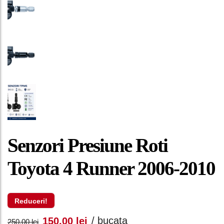
Senzori Presiune Roti
Toyota 4 Runner 2006-2010
Reduceri!
Prețul
Prețul
/ bucata
150,00
lei
250,00
lei