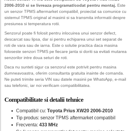
2006-2010 si se livreaza programat/codat pentru montaj.
Este
un senzor TPMS aftermarket compatibil, proiectat sa comunice cu
sistemul TPMS original al masinii si sa transmita informatii despre
presiunea si temperatura rotii.
Senzorul poate fi folosit pentru inlocuirea unui senzor defect,
descarcat sau lipsa, dar si pentru echiparea unui set separat de
roti de vara sau de iarna. Este o solutie practica daca masina
foloseste senzori TPMS pe fiecare janta si doriti sa evitati mutarea
senzorilor intre doua seturi de roti.
Daca nu sunteti sigur ca senzorul este potrivit pentru masina
dumneavoastra, oferim consultanta gratuita inainte de comanda.
Ne puteti trimite seria VIN sau datele masinii pe WhatsApp, e-mail
sau telefonic, iar noi verificam compatibilitatea.
Compatibilitate si detalii tehnice
Compatibil cu:
Toyota Prius XW20 2006-2010
Tip produs: senzor TPMS aftermarket compatibil
Frecventa:
433 MHz