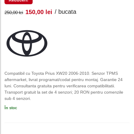
Reduceri!
Prețul
Prețul
/ bucata
150,00
lei
250,00
lei
inițial
curent
a
este:
fost:
150,00 lei.
250,00 lei.
Compatibil cu Toyota Prius XW20 2006-2010. Senzor TPMS
aftermarket, livrat programat/codat pentru montaj. Garantie 24
luni. Consultanta gratuita pentru verificarea compatibilitatii.
Transport gratuit la set de 4 senzori; 20 RON pentru comenzile
sub 4 senzori.
În stoc