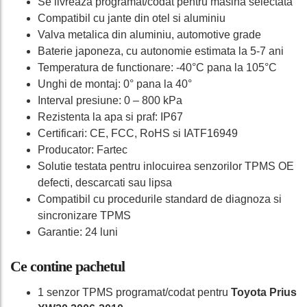
Se livreaza programat/codat pentru masina selectata
Compatibil cu jante din otel si aluminiu
Valva metalica din aluminiu, automotive grade
Baterie japoneza, cu autonomie estimata la 5-7 ani
Temperatura de functionare: -40°C pana la 105°C
Unghi de montaj: 0° pana la 40°
Interval presiune: 0 – 800 kPa
Rezistenta la apa si praf: IP67
Certificari: CE, FCC, RoHS si IATF16949
Producator: Fartec
Solutie testata pentru inlocuirea senzorilor TPMS OE
defecti, descarcati sau lipsa
Compatibil cu procedurile standard de diagnoza si
sincronizare TPMS
Garantie: 24 luni
Ce contine pachetul
1 senzor TPMS programat/codat pentru
Toyota Prius