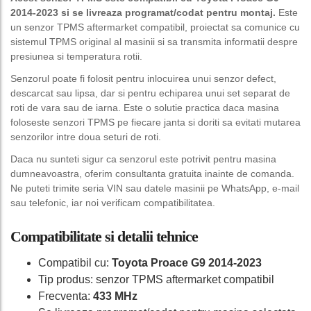
2014-2023 si se livreaza programat/codat pentru montaj.
Este
un senzor TPMS aftermarket compatibil, proiectat sa comunice cu
sistemul TPMS original al masinii si sa transmita informatii despre
presiunea si temperatura rotii.
Senzorul poate fi folosit pentru inlocuirea unui senzor defect,
descarcat sau lipsa, dar si pentru echiparea unui set separat de
roti de vara sau de iarna. Este o solutie practica daca masina
foloseste senzori TPMS pe fiecare janta si doriti sa evitati mutarea
senzorilor intre doua seturi de roti.
Daca nu sunteti sigur ca senzorul este potrivit pentru masina
dumneavoastra, oferim consultanta gratuita inainte de comanda.
Ne puteti trimite seria VIN sau datele masinii pe WhatsApp, e-mail
sau telefonic, iar noi verificam compatibilitatea.
Compatibilitate si detalii tehnice
Compatibil cu:
Toyota Proace G9 2014-2023
Tip produs: senzor TPMS aftermarket compatibil
Frecventa:
433 MHz