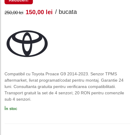
Reduceri!
Prețul
Prețul
/ bucata
150,00
lei
250,00
lei
inițial
curent
a
este:
fost:
150,00 lei.
250,00 lei.
Compatibil cu Toyota Proace G9 2014-2023. Senzor TPMS
aftermarket, livrat programat/codat pentru montaj. Garantie 24
luni. Consultanta gratuita pentru verificarea compatibilitatii.
Transport gratuit la set de 4 senzori; 20 RON pentru comenzile
sub 4 senzori.
În stoc