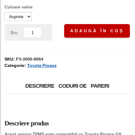
Culoare valva
ADAUGĂ ÎN COȘ
Buc.
SKU:
FV-3000-8064
Categorie:
Toyota Proace
DESCRIERE
CODURI OE
PARERI
Descriere produs
Acest senzor TPMS este compatibil cu Toyota Proace G9