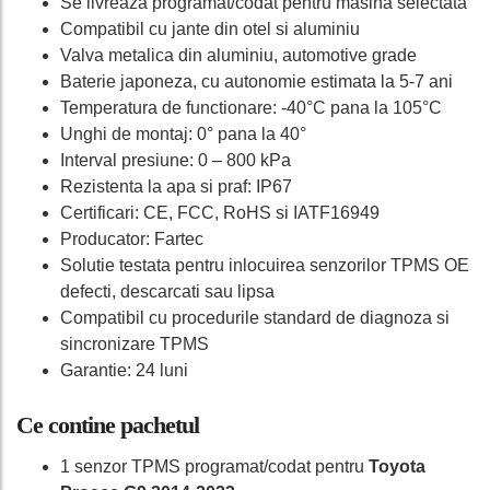
Se livreaza programat/codat pentru masina selectata
Compatibil cu jante din otel si aluminiu
Valva metalica din aluminiu, automotive grade
Baterie japoneza, cu autonomie estimata la 5-7 ani
Temperatura de functionare: -40°C pana la 105°C
Unghi de montaj: 0° pana la 40°
Interval presiune: 0 – 800 kPa
Rezistenta la apa si praf: IP67
Certificari: CE, FCC, RoHS si IATF16949
Producator: Fartec
Solutie testata pentru inlocuirea senzorilor TPMS OE
defecti, descarcati sau lipsa
Compatibil cu procedurile standard de diagnoza si
sincronizare TPMS
Garantie: 24 luni
Ce contine pachetul
1 senzor TPMS programat/codat pentru
Toyota