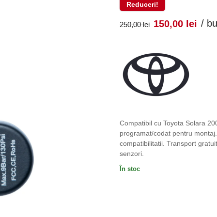
Reduceri!
Prețul
Pr
/ b
150,00
lei
250,00
lei
inițial
cu
a
es
fost:
150
250,00 lei
Compatibil cu Toyota Solara 20
programat/codat pentru montaj. 
compatibilitatii. Transport grat
senzori.
În stoc