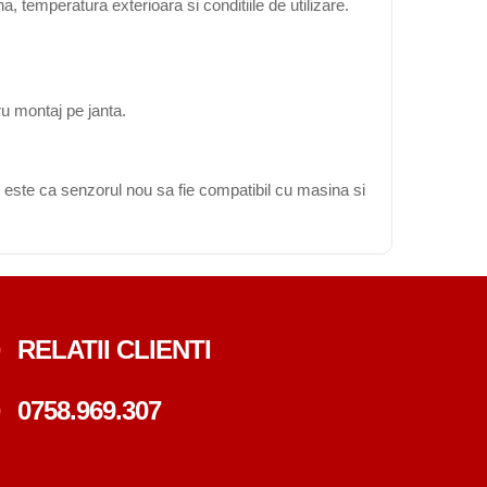
, temperatura exterioara si conditiile de utilizare.
ru montaj pe janta.
 este ca senzorul nou sa fie compatibil cu masina si
RELATII CLIENTI
0758.969.307