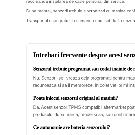
recomanda instalarea de catre personal din service.
Dupa montaj, senzorii trebuie sincronizati cu masina confo
Transportul este gratuit la comanda unui set de 4 senzori
Intrebari frecvente despre acest s
Senzorul trebuie programat sau codat inainte de
Nu. Senzorii se livreaza deja programati pentru mas
recunoasca si sa ii memoreze. In colet veti primi ins
Poate inlocui senzorul original al masinii?
Da. Acest senzor TPMS compatibil aftermarket poate
produsului dupa marca, model si an, sau confirmarea
Ce autonomie are bateria senzorului?