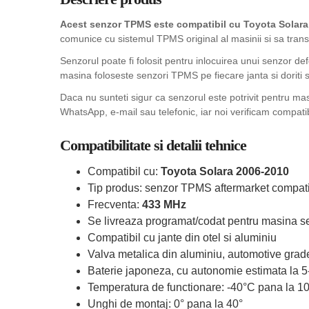
Acest senzor TPMS este compatibil cu Toyota Solara 
comunice cu sistemul TPMS original al masinii si sa trans
Senzorul poate fi folosit pentru inlocuirea unui senzor de
masina foloseste senzori TPMS pe fiecare janta si doriti sa
Daca nu sunteti sigur ca senzorul este potrivit pentru ma
WhatsApp, e-mail sau telefonic, iar noi verificam compatib
Compatibilitate si detalii tehnice
Compatibil cu:
Toyota Solara 2006-2010
Tip produs: senzor TPMS aftermarket compati
Frecventa:
433 MHz
Se livreaza programat/codat pentru masina se
Compatibil cu jante din otel si aluminiu
Valva metalica din aluminiu, automotive grad
Baterie japoneza, cu autonomie estimata la 5
Temperatura de functionare: -40°C pana la 1
Unghi de montaj: 0° pana la 40°