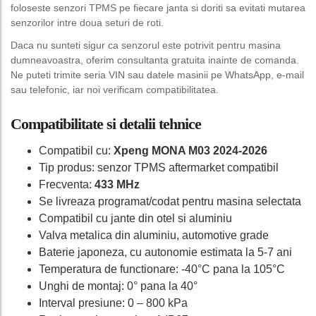
foloseste senzori TPMS pe fiecare janta si doriti sa evitati mutarea
senzorilor intre doua seturi de roti.
Daca nu sunteti sigur ca senzorul este potrivit pentru masina
dumneavoastra, oferim consultanta gratuita inainte de comanda.
Ne puteti trimite seria VIN sau datele masinii pe WhatsApp, e-mail
sau telefonic, iar noi verificam compatibilitatea.
Compatibilitate si detalii tehnice
Compatibil cu:
Xpeng MONA M03 2024-2026
Tip produs: senzor TPMS aftermarket compatibil
Frecventa:
433 MHz
Se livreaza programat/codat pentru masina selectata
Compatibil cu jante din otel si aluminiu
Valva metalica din aluminiu, automotive grade
Baterie japoneza, cu autonomie estimata la 5-7 ani
Temperatura de functionare: -40°C pana la 105°C
Unghi de montaj: 0° pana la 40°
Interval presiune: 0 – 800 kPa