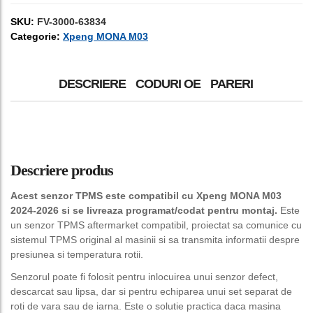
SKU:
FV-3000-63834
Categorie:
Xpeng MONA M03
DESCRIERE
CODURI OE
PARERI
Descriere produs
Acest senzor TPMS este compatibil cu Xpeng MONA M03
2024-2026 si se livreaza programat/codat pentru montaj.
Este
un senzor TPMS aftermarket compatibil, proiectat sa comunice cu
sistemul TPMS original al masinii si sa transmita informatii despre
presiunea si temperatura rotii.
Senzorul poate fi folosit pentru inlocuirea unui senzor defect,
descarcat sau lipsa, dar si pentru echiparea unui set separat de
roti de vara sau de iarna. Este o solutie practica daca masina