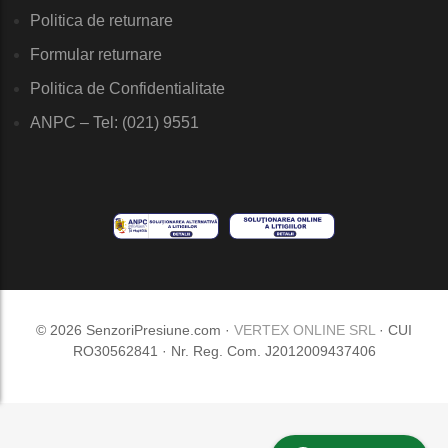
Politica de returnare
Formular returnare
Politica de Confidentialitate
ANPC – Tel: (021) 9551
© 2026 SenzoriPresiune.com ·
VERTEX ONLINE SRL
· CUI
RO30562841 · Nr. Reg. Com. J2012009437406