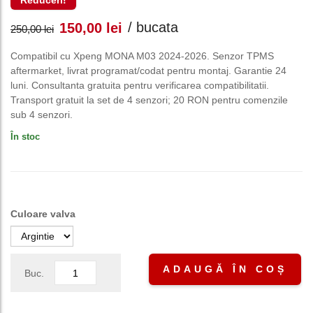
Reduceri!
Prețul
Prețul
/ bucata
150,00
lei
250,00
lei
inițial
curent
Compatibil cu Xpeng MONA M03 2024-2026. Senzor TPMS
aftermarket, livrat programat/codat pentru montaj. Garantie 24
a
este:
luni. Consultanta gratuita pentru verificarea compatibilitatii.
Transport gratuit la set de 4 senzori; 20 RON pentru comenzile
fost:
150,00 lei.
sub 4 senzori.
În stoc
250,00 lei.
Culoare valva
ADAUGĂ ÎN COȘ
Buc.