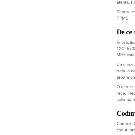
atenta. F
Pentru se
TPMS.
De ce 
In practi
12C, 570S
MHz este 
Un senzor
trebuie c
eroare ch
O alta sit
rece. Fie
schimbare
Coduri
Codurile 
coduri pr