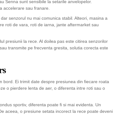
 Senna sunt sensibile la setarile anvelopelor.
la accelerare sau franare.
ar senzorul nu mai comunica stabil. Alteori, masina a
ntre roti de vara, roti de iarna, jante aftermarket sau
 presiunii la rece. Al doilea pas este citirea senzorilor
sau transmite pe frecventa gresita, solutia corecta este
rs
bord. Ei trimit date despre presiunea din fiecare roata
e o pierdere lenta de aer, o diferenta intre roti sau o
dus sportiv, diferenta poate fi si mai evidenta. Un
 De aceea, o presiune setata incorect la rece poate deveni