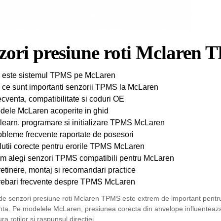
zori presiune roti Mclaren
 este sistemul TPMS pe McLaren
 ce sunt importanti senzorii TPMS la McLaren
cventa, compatibilitate si coduri OE
dele McLaren acoperite in ghid
learn, programare si initializare TPMS McLaren
obleme frecvente raportate de posesori
lutii corecte pentru erorile TPMS McLaren
m alegi senzori TPMS compatibili pentru McLaren
retinere, montaj si recomandari practice
trebari frecvente despre TPMS McLaren
de senzori presiune roti Mclaren TPMS este extrem de important pentru 
ta. Pe modelele McLaren, presiunea corecta din anvelope influenteaza 
a rotilor si raspunsul directiei.