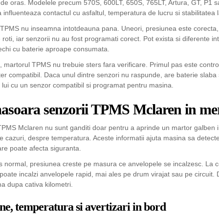
de oras. Modelele precum 570S, 600LT, 650S, 765LT, Artura, GT, P1 sau
 influenteaza contactul cu asfaltul, temperatura de lucru si stabilitatea 
TPMS nu inseamna intotdeauna pana. Uneori, presiunea este corecta, d
e roti, iar senzorii nu au fost programati corect. Pot exista si diferente i
echi cu baterie aproape consumata.
martorul TPMS nu trebuie sters fara verificare. Primul pas este controlul
ter compatibil. Daca unul dintre senzori nu raspunde, are baterie slaba 
a lui cu un senzor compatibil si programat pentru masina.
asoara senzorii TPMS Mclaren in me
TPMS Mclaren nu sunt ganditi doar pentru a aprinde un martor galben in 
lte cazuri, despre temperatura. Aceste informatii ajuta masina sa detectez
care poate afecta siguranta.
 normal, presiunea creste pe masura ce anvelopele se incalzesc. La con
oate incalzi anvelopele rapid, mai ales pe drum virajat sau pe circuit.
a dupa cativa kilometri.
ne, temperatura si avertizari in bord