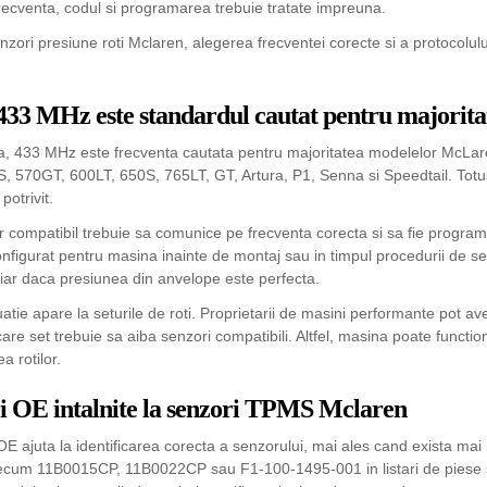
recventa, codul si programarea trebuie tratate impreuna.
nzori presiune roti Mclaren, alegerea frecventei corecte si a protocolulu
433 MHz este standardul cautat pentru majorit
ca, 433 MHz este frecventa cautata pentru majoritatea modelelor McLare
, 570GT, 600LT, 650S, 765LT, GT, Artura, P1, Senna si Speedtail. Totu
potrivit.
 compatibil trebuie sa comunice pe frecventa corecta si sa fie programat
onfigurat pentru masina inainte de montaj sau in timpul procedurii de s
iar daca presiunea din anvelope este perfecta.
uatie apare la seturile de roti. Proprietarii de masini performante pot av
care set trebuie sa aiba senzori compatibili. Altfel, masina poate functi
a rotilor.
 OE intalnite la senzori TPMS Mclaren
OE ajuta la identificarea corecta a senzorului, mai ales cand exista ma
ecum 11B0015CP, 11B0022CP sau F1-100-1495-001 in listari de piese si 