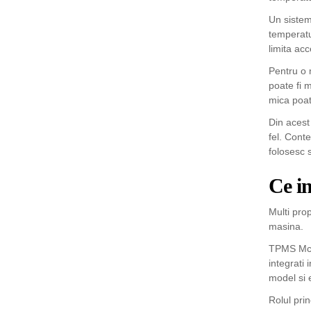
Un siste
temperatu
limita acc
Pentru o 
poate fi 
mica poat
Din acest
fel. Cont
folosesc 
Ce i
Multi pro
masina.
TPMS Mcla
integrati 
model si 
Rolul pri