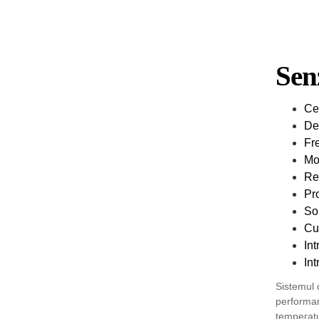
Sen
Ce
De
Fre
Mo
Re
Pr
So
Cu
Int
In
Sistemul 
performan
temperatur