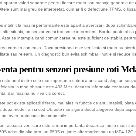
ot aparea valori separate pentru fiecare roata sau mesaje generale de 
Altele sunt mai greu de interpretat, cum ar fi o defectiune TPMS, o lips
s intalnit la masini performante este aparitia avertizarii dupa schimba
In alte situatii, un senzor vechi transmite intermitent. Bordul poate afi
 Asta se intampla cand comunicarea nu este suficient de stabila pentru
area corecta conteaza. Daca presiunea este verificata si roata nu pierd
itate sau relearn. Un diagnostic bun evita schimbari inutile si reduce ri
venta pentru senzori presiune roti Mc
 este unul dintre cele mai importante criterii atunci cand alegi un s
 folosita in mod obisnuit este 433 MHz. Aceasta informatie conteaza de
anta, dar masina nu il va citi corect.
ete pot exista aplicatii diferite, mai ales in functie de anul masinii, piat
ea dupa model, an si cod OE este mai sigura decat alegerea dupa aspec
au pot avea protocoale incompatibile.
n, aceasta verificare este si mai importanta deoarece multe masini au 
570S adus din alta tara, un 650S cu jante aftermarket sau un MP4-12C c