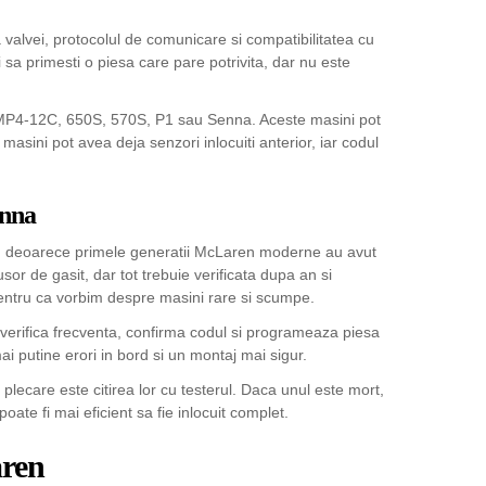
 valvei, protocolul de comunicare si compatibilitatea cu
sa primesti o piesa care pare potrivita, dar nu este
m MP4-12C, 650S, 570S, P1 sau Senna. Aceste masini pot
masini pot avea deja senzori inlocuiti anterior, iar codul
enna
ta, deoarece primele generatii McLaren moderne au avut
usor de gasit, dar tot trebuie verificata dupa an si
pentru ca vorbim despre masini rare si scumpe.
 verifica frecventa, confirma codul si programeaza piesa
 putine erori in bord si un montaj mai sigur.
lecare este citirea lor cu testerul. Daca unul este mort,
poate fi mai eficient sa fie inlocuit complet.
aren