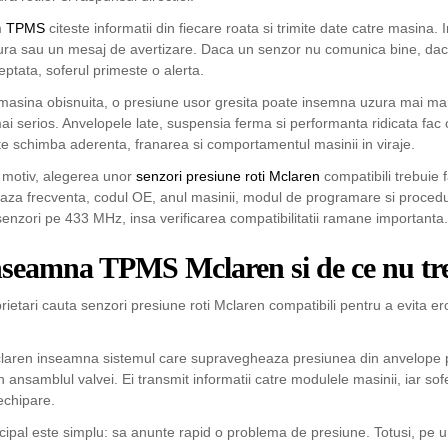
m
TPMS
citeste informatii din fiecare roata si trimite date catre masina.
ra sau un mesaj de avertizare. Daca un senzor nu comunica bine, daca
eptata, soferul primeste o alerta.
masina obisnuita, o presiune usor gresita poate insemna uzura mai ma
mai serios. Anvelopele late, suspensia ferma si performanta ridicata fac
e schimba aderenta, franarea si comportamentul masinii in viraje.
 motiv, alegerea unor
senzori presiune roti Mclaren
compatibili trebuie 
eaza frecventa, codul OE, anul masinii, modul de programare si procedur
senzori pe 433 MHz, insa verificarea compatibilitatii ramane importanta.
nseamna TPMS Mclaren si de ce nu tre
prietari cauta senzori presiune roti Mclaren compatibili pentru a evita 
ren inseamna sistemul care supravegheaza presiunea din anvelope prin 
in ansamblul valvei. Ei transmit informatii catre modulele masinii, iar sof
echipare.
ncipal este simplu: sa anunte rapid o problema de presiune. Totusi, pe