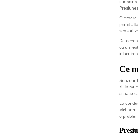
o masina 
Presiunea
O eroare 
primit alt
senzori v
De aceea, 
cu un tes
inlocuire
Ce m
Senzorii 
si, in mu
situatie 
La condus
McLaren p
o problem
Presiu