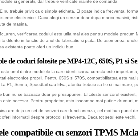
odele si generatii, dar trebuie verificate inainte de comanda.
 nu trebuie privit ca o simpla eticheta. El poate indica frecventa, forma
isteme electronice. Daca alegi un senzor doar dupa marca masinii, risti 
uta de masina.
McLaren, verificarea codului este utila mai ales pentru modele precu
te diferite in functie de anul de fabricatie si piata. De asemenea, unele 
sa existenta poate oferi un indiciu bun.
e de coduri folosite pe MP4-12C, 650S, P1 si S
ste unul dintre modelele la care identificarea corecta este importan
itati electronice proprii. Pentru 650S si 570S, compatibilitatea este mai 
 La P1, Senna, Speedtail sau Elva, atentia trebuie sa fie si mai mare, 
e bun nu se bazeaza doar pe presupuneri. El citeste senzorul existent,
 este necesar. Pentru proprietar, asta inseamna mai putine drumuri, mai
na are deja un set de senzori care functioneaza, cel mai bun punct de p
ot oferi informatii despre protocol si frecventa. Daca tot setul este vechi, 
le compatibile cu senzori TPMS Mcl