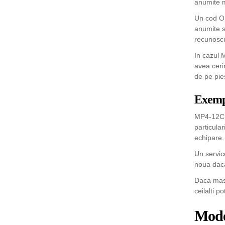
anumite m
Un cod OE
anumite s
recunosc
In cazul 
avea cerin
de pe pie
Exempl
MP4-12C e
particular
echipare.
Un servic
noua daca
Daca masi
ceilalti p
Mode