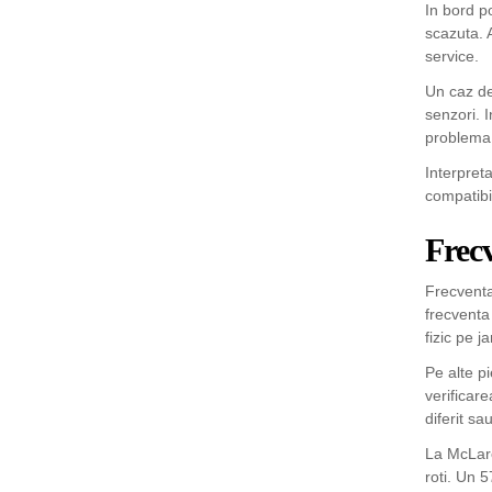
In bord p
scazuta. 
service.
Un caz de
senzori. 
problema.
Interpret
compatibil
Frec
Frecventa
frecventa
fizic pe j
Pe alte pi
verificar
diferit s
La McLare
roti. Un 