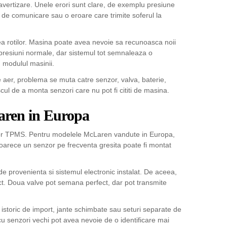
avertizare. Unele erori sunt clare, de exemplu presiune
a de comunicare sau o eroare care trimite soferul la
rea rotilor. Masina poate avea nevoie sa recunoasca noii
sa presiuni normale, dar sistemul tot semnaleaza o
 modulul masinii.
e aer, problema se muta catre senzor, valva, baterie,
scul de a monta senzori care nu pot fi cititi de masina.
laren in Europa
enzor TPMS. Pentru modelele McLaren vandute in Europa,
oarece un senzor pe frecventa gresita poate fi montat
a de provenienta si sistemul electronic instalat. De aceea,
t. Doua valve pot semana perfect, dar pot transmite
istoric de import, jante schimbate sau seturi separate de
u senzori vechi pot avea nevoie de o identificare mai