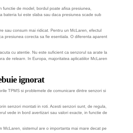
 In functie de model, bordul poate afisa presiunea,
 bateria lui este slaba sau daca presiunea scade sub
re sau consum mai ridicat. Pentru un McLaren, efectul
 ca presiunea corecta sa fie esentiala. O diferenta aparent
facuta cu atentie. Nu este suficient ca senzorul sa arate la
a de relearn. In Europa, majoritatea aplicatiilor McLaren
buie ignorat
erorile TPMS si problemele de comunicare dintre senzori si
senzori montati in roti. Acesti senzori sunt, de regula,
erul vede in bord avertizari sau valori exacte, in functie de
 un McLaren, sistemul are o importanta mai mare decat pe