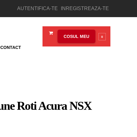
AUTENTIFICA-TE
INREGISTREAZA-TE
COSUL MEU
0
CONTACT
iune Roti Acura NSX