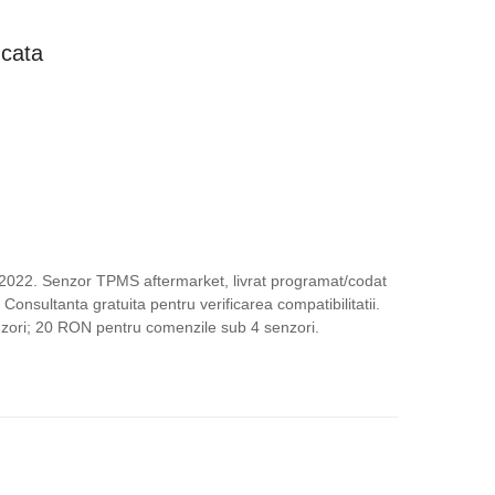
ețul
ucata
rent
te:
,00 lei.
.
2022. Senzor TPMS aftermarket, livrat programat/codat
Consultanta gratuita pentru verificarea compatibilitatii.
enzori; 20 RON pentru comenzile sub 4 senzori.