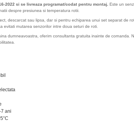
6-2022 si se livreaza programat/codat pentru montaj.
Este un senz
matii despre presiunea si temperatura rotii.
fect, descarcat sau lipsa, dar si pentru echiparea unui set separat de ro
 evitati mutarea senzorilor intre doua seturi de roti.
sina dumneavoastra, oferim consultanta gratuita inainte de comanda. Ne
ilitatea.
bil
lectata
e
-7 ani
05°C