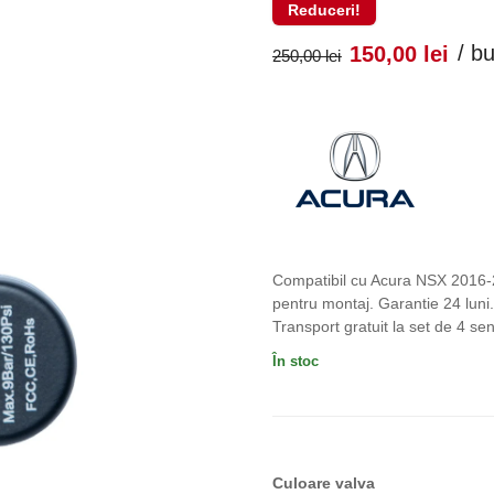
Reduceri!
Prețul
Pr
/ b
150,00
lei
250,00
lei
inițial
cu
a
es
fost:
150
250,00 lei
Compatibil cu Acura NSX 2016-
pentru montaj. Garantie 24 luni. 
Transport gratuit la set de 4 s
În stoc
Culoare valva