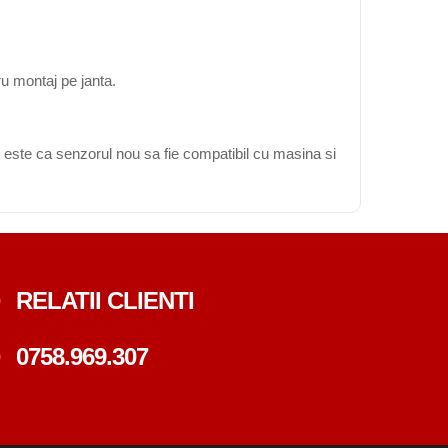
ru montaj pe janta.
 este ca senzorul nou sa fie compatibil cu masina si
RELATII CLIENTI
0758.969.307