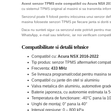
Acest senzor TPMS este compatibil cu Acura NSX 201
cu sistemul TPMS original al masinii si sa transmita infor
Senzorul poate fi folosit pentru inlocuirea unui senzor de
masina foloseste senzori TPMS pe fiecare janta si doriti sa
Daca nu sunteti sigur ca senzorul este potrivit pentru ma
WhatsApp, e-mail sau telefonic, iar noi verificam compatib
Compatibilitate si detalii tehnice
Compatibil cu:
Acura NSX 2016-2022
Tip produs: senzor TPMS aftermarket compati
Frecventa:
433 MHz
Se livreaza programat/codat pentru masina se
Compatibil cu jante din otel si aluminiu
Valva metalica din aluminiu, automotive grad
Baterie japoneza, cu autonomie estimata la 5
Temperatura de functionare: -40°C pana la 1
Unghi de montaj: 0° pana la 40°
Interval presiune: 0 – 800 kPa