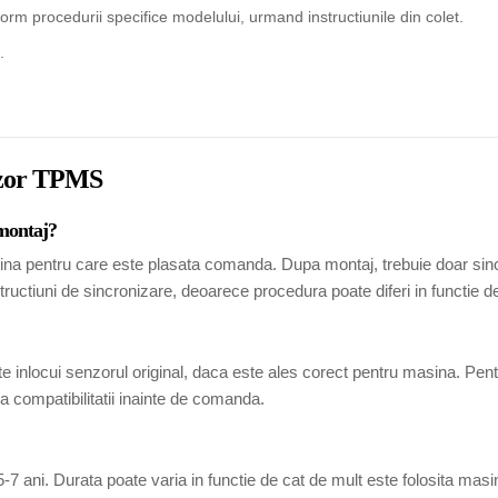
rm procedurii specifice modelului, urmand instructiunile din colet.
.
enzor TPMS
 montaj?
ina pentru care este plasata comanda. Dupa montaj, trebuie doar sincr
tructiuni de sincronizare, deoarece procedura poate diferi in functie 
 inlocui senzorul original, daca este ales corect pentru masina. Pen
 compatibilitatii inainte de comanda.
7 ani. Durata poate varia in functie de cat de mult este folosita masina