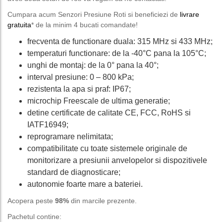
Cumpara acum Senzori Presiune Roti si beneficiezi de
livrare
gratuita
* de la minim 4 bucati comandate!
frecventa de functionare duala: 315 MHz si 433 MHz;
temperaturi functionare: de la -40°C pana la 105°C;
unghi de montaj: de la 0° pana la 40°;
interval presiune: 0 – 800 kPa;
rezistenta la apa si praf: IP67;
microchip Freescale de ultima generatie;
detine certificate de calitate CE, FCC, RoHS si
IATF16949;
reprogramare nelimitata;
compatibilitate cu toate sistemele originale de
monitorizare a presiunii anvelopelor si dispozitivele
standard de diagnosticare;
autonomie foarte mare a bateriei.
Acopera peste
98%
din marcile prezente.
Pachetul contine: