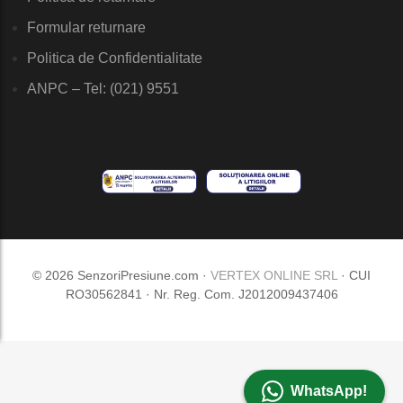
Formular returnare
Politica de Confidentialitate
ANPC – Tel: (021) 9551
© 2026 SenzoriPresiune.com ·
VERTEX ONLINE SRL
· CUI
RO30562841 · Nr. Reg. Com. J2012009437406
WhatsApp!