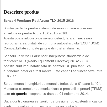
Descriere produs
Senzori Presiune Roti Acura TLX 2015-2016
Solutia perfecta pentru sistemul de monitorizare a presiunii
anvelopelor pentru Acura TLX 2015-2016!
Acesta poate inlocui orice senzor defect, fara a fi necesara
reprogramarea unitatii de control a autovehiculului(ECU / UCM).
Compatibilitate cu toate jantele din otel si aluminiu.
Senzorii universali Farsensor indeplinesc standardele de
fabricare: RED (Radio Equipment Directive) 2014/53/EU.
Acestia sunt imbunatatiti fata de senzorii OE prin faptul ca
autonomia bateriei a fost marita. Este capabil sa functioneze intre
5 si 7 ani.
Se pot monta in unghiuri de montaj diferite: de la 0° pana la 40°.
Montarea sistemelor de monitorizare a presiunii in pneuri (TPMS)
este
obligatorie
incepand cu data de 01 noiembrie 2014.
Daca doriti clonarea senzorilor de presiune roti existenti in caz ca
aveti doua seturi de roti va rugam sa ne contactati.