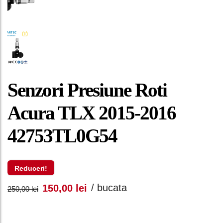
Senzori Presiune Roti
Acura TLX 2015-2016
42753TL0G54
Reduceri!
Prețul
Prețul
/ bucata
150,00
lei
250,00
lei
inițial
curent