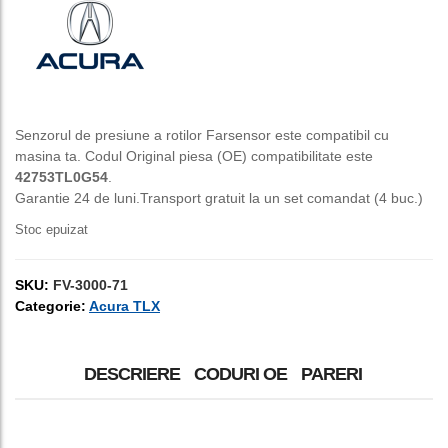
a
este:
fost:
150,00 lei.
250,00 lei.
Senzorul de presiune a rotilor Farsensor este compatibil cu
masina ta. Codul Original piesa (OE) compatibilitate este
42753TL0G54
.
Garantie 24 de luni.Transport gratuit la un set comandat (4 buc.)
Stoc epuizat
SKU:
FV-3000-71
Categorie:
Acura TLX
DESCRIERE
CODURI OE
PARERI