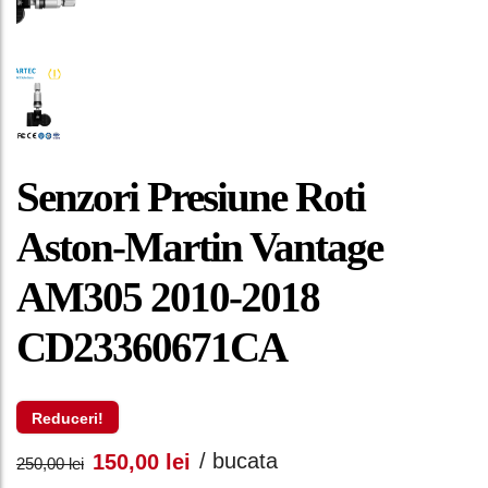
Senzori Presiune Roti
Aston-Martin Vantage
AM305 2010-2018
CD23360671CA
Reduceri!
Prețul
Prețul
/ bucata
150,00
lei
250,00
lei