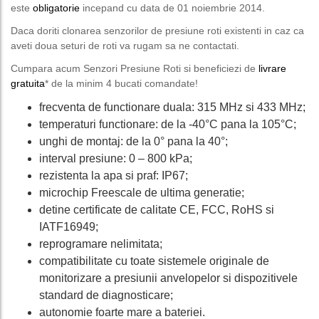
este
obligatorie
incepand cu data de 01 noiembrie 2014.
Daca doriti clonarea senzorilor de presiune roti existenti in caz ca
aveti doua seturi de roti va rugam sa ne contactati.
Cumpara acum Senzori Presiune Roti si beneficiezi de
livrare
gratuita
* de la minim 4 bucati comandate!
frecventa de functionare duala: 315 MHz si 433 MHz;
temperaturi functionare: de la -40°C pana la 105°C;
unghi de montaj: de la 0° pana la 40°;
interval presiune: 0 – 800 kPa;
rezistenta la apa si praf: IP67;
microchip Freescale de ultima generatie;
detine certificate de calitate CE, FCC, RoHS si
IATF16949;
reprogramare nelimitata;
compatibilitate cu toate sistemele originale de
monitorizare a presiunii anvelopelor si dispozitivele
standard de diagnosticare;
autonomie foarte mare a bateriei.