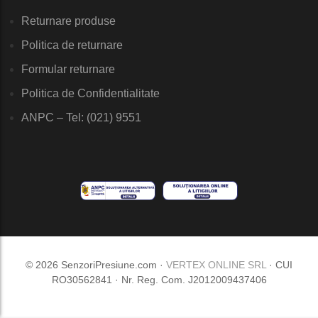
Returnare produse
Politica de returnare
Formular returnare
Politica de Confidentialitate
ANPC – Tel: (021) 9551
© 2026 SenzoriPresiune.com ·
VERTEX ONLINE SRL
· CUI
RO30562841 · Nr. Reg. Com. J2012009437406