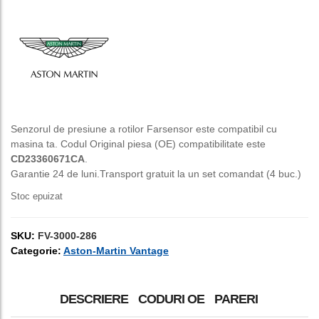
inițial
curent
a
este:
fost:
150,00 lei.
250,00 lei.
Senzorul de presiune a rotilor Farsensor este compatibil cu
masina ta. Codul Original piesa (OE) compatibilitate este
CD23360671CA
.
Garantie 24 de luni.Transport gratuit la un set comandat (4 buc.)
Stoc epuizat
SKU:
FV-3000-286
Categorie:
Aston-Martin Vantage
DESCRIERE
CODURI OE
PARERI