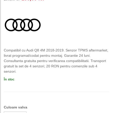
inițial
curent
a
este:
fost:
150,00 lei.
250,00 lei.
Compatibil cu Audi Q8 4M 2018-2019. Senzor TPMS aftermarket,
livrat programat/codat pentru montaj. Garantie 24 luni.
Consultanta gratuita pentru verificarea compatibilitatii. Transport
gratuit la set de 4 senzori; 20 RON pentru comenzile sub 4
senzori.
În stoc
Culoare valva