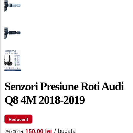
Senzori Presiune Roti Audi
Q8 4M 2018-2019
Reduceri!
Prețul
Prețul
/ bucata
150,00
lei
250,00
lei