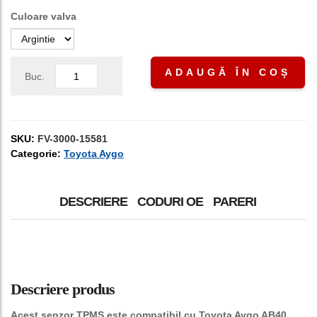
Culoare valva
ADAUGĂ ÎN COȘ
Buc.
SKU:
FV-3000-15581
Categorie:
Toyota Aygo
DESCRIERE
CODURI OE
PARERI
Descriere produs
Acest senzor TPMS este compatibil cu Toyota Aygo AB40