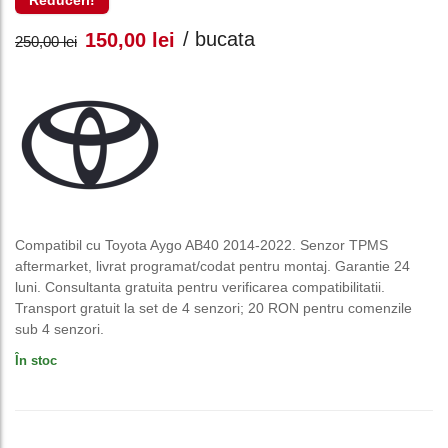
Reduceri!
Prețul
Prețul
/ bucata
150,00
lei
250,00
lei
inițial
curent
a
este:
fost:
150,00 lei.
250,00 lei.
Compatibil cu Toyota Aygo AB40 2014-2022. Senzor TPMS
aftermarket, livrat programat/codat pentru montaj. Garantie 24
luni. Consultanta gratuita pentru verificarea compatibilitatii.
Transport gratuit la set de 4 senzori; 20 RON pentru comenzile
sub 4 senzori.
În stoc