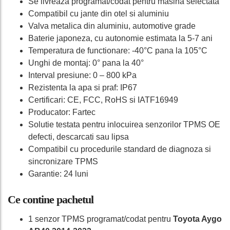
Se livreaza programat/codat pentru masina selectata
Compatibil cu jante din otel si aluminiu
Valva metalica din aluminiu, automotive grade
Baterie japoneza, cu autonomie estimata la 5-7 ani
Temperatura de functionare: -40°C pana la 105°C
Unghi de montaj: 0° pana la 40°
Interval presiune: 0 – 800 kPa
Rezistenta la apa si praf: IP67
Certificari: CE, FCC, RoHS si IATF16949
Producator: Fartec
Solutie testata pentru inlocuirea senzorilor TPMS OE
defecti, descarcati sau lipsa
Compatibil cu procedurile standard de diagnoza si
sincronizare TPMS
Garantie: 24 luni
Ce contine pachetul
1 senzor TPMS programat/codat pentru
Toyota Aygo