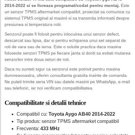
2014-2022 si se livreaza programat/codat pentru montaj.
Este
un senzor TPMS aftermarket compatibil, proiectat sa comunice cu
sistemul TPMS original al masinii si sa transmita informatii despre
presiunea si temperatura rotii.
Senzorul poate fi folosit pentru inlocuirea unui senzor defect,
descarcat sau lipsa, dar si pentru echiparea unui set separat de
roti de vara sau de iarna. Este o solutie practica daca masina
foloseste senzori TPMS pe fiecare janta si doriti sa evitati mutarea
senzorilor intre doua seturi de roti.
Daca nu sunteti sigur ca senzorul este potrivit pentru masina
dumneavoastra, oferim consultanta gratuita inainte de comanda.
Ne puteti trimite seria VIN sau datele masinii pe WhatsApp, e-mail
sau telefonic, iar noi verificam compatibilitatea.
Compatibilitate si detalii tehnice
Compatibil cu:
Toyota Aygo AB40 2014-2022
Tip produs: senzor TPMS aftermarket compatibil
Frecventa:
433 MHz