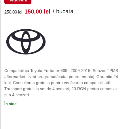
Reduceri!
Prețul
Prețul
/ bucata
150,00
lei
250,00
lei
inițial
curent
a
este:
fost:
150,00 lei.
250,00 lei.
Compatibil cu Toyota Fortuner 669L 2009-2015. Senzor TPMS
aftermarket, livrat programat/codat pentru montaj. Garantie 24
luni. Consultanta gratuita pentru verificarea compatibilitatii.
Transport gratuit la set de 4 senzori; 20 RON pentru comenzile
sub 4 senzori.
În stoc