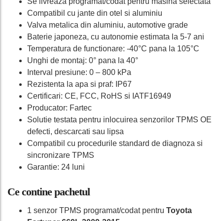
Se livreaza programat/codat pentru masina selectata
Compatibil cu jante din otel si aluminiu
Valva metalica din aluminiu, automotive grade
Baterie japoneza, cu autonomie estimata la 5-7 ani
Temperatura de functionare: -40°C pana la 105°C
Unghi de montaj: 0° pana la 40°
Interval presiune: 0 – 800 kPa
Rezistenta la apa si praf: IP67
Certificari: CE, FCC, RoHS si IATF16949
Producator: Fartec
Solutie testata pentru inlocuirea senzorilor TPMS OE
defecti, descarcati sau lipsa
Compatibil cu procedurile standard de diagnoza si
sincronizare TPMS
Garantie: 24 luni
Ce contine pachetul
1 senzor TPMS programat/codat pentru
Toyota