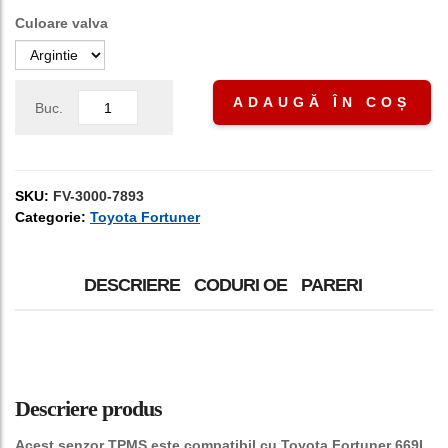
Culoare valva
ADAUGĂ ÎN COȘ
Buc.
SKU:
FV-3000-7893
Categorie:
Toyota Fortuner
DESCRIERE
CODURI OE
PARERI
Descriere produs
Acest senzor TPMS este compatibil cu Toyota Fortuner 669L