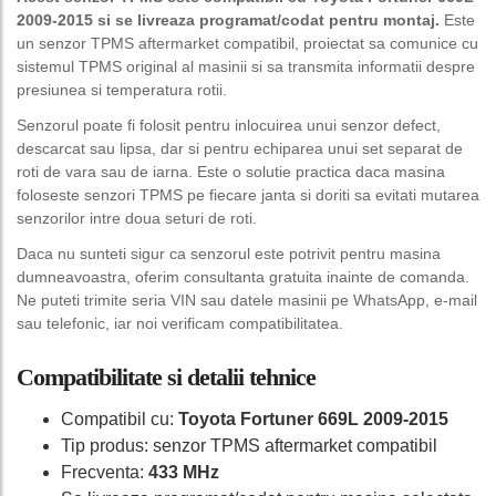
2009-2015 si se livreaza programat/codat pentru montaj.
Este
un senzor TPMS aftermarket compatibil, proiectat sa comunice cu
sistemul TPMS original al masinii si sa transmita informatii despre
presiunea si temperatura rotii.
Senzorul poate fi folosit pentru inlocuirea unui senzor defect,
descarcat sau lipsa, dar si pentru echiparea unui set separat de
roti de vara sau de iarna. Este o solutie practica daca masina
foloseste senzori TPMS pe fiecare janta si doriti sa evitati mutarea
senzorilor intre doua seturi de roti.
Daca nu sunteti sigur ca senzorul este potrivit pentru masina
dumneavoastra, oferim consultanta gratuita inainte de comanda.
Ne puteti trimite seria VIN sau datele masinii pe WhatsApp, e-mail
sau telefonic, iar noi verificam compatibilitatea.
Compatibilitate si detalii tehnice
Compatibil cu:
Toyota Fortuner 669L 2009-2015
Tip produs: senzor TPMS aftermarket compatibil
Frecventa:
433 MHz