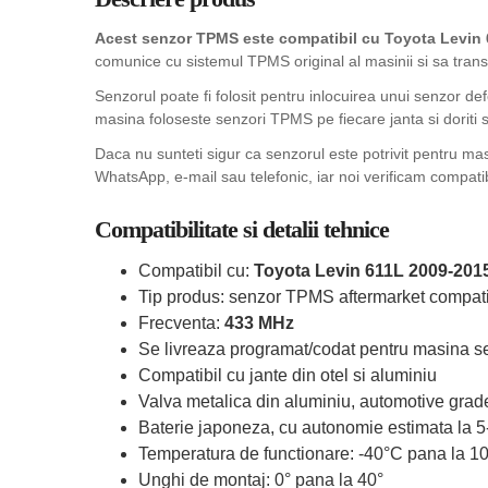
Acest senzor TPMS este compatibil cu Toyota Levin 6
comunice cu sistemul TPMS original al masinii si sa trans
Senzorul poate fi folosit pentru inlocuirea unui senzor de
masina foloseste senzori TPMS pe fiecare janta si doriti sa
Daca nu sunteti sigur ca senzorul este potrivit pentru ma
WhatsApp, e-mail sau telefonic, iar noi verificam compatib
Compatibilitate si detalii tehnice
Compatibil cu:
Toyota Levin 611L 2009-201
Tip produs: senzor TPMS aftermarket compati
Frecventa:
433 MHz
Se livreaza programat/codat pentru masina se
Compatibil cu jante din otel si aluminiu
Valva metalica din aluminiu, automotive grad
Baterie japoneza, cu autonomie estimata la 5
Temperatura de functionare: -40°C pana la 1
Unghi de montaj: 0° pana la 40°