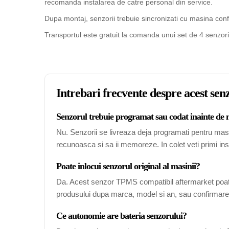
recomanda instalarea de catre personal din service.
Dupa montaj, senzorii trebuie sincronizati cu masina confo
Transportul este gratuit la comanda unui set de 4 senzori
Intrebari frecvente despre acest s
Senzorul trebuie programat sau codat inainte de
Nu. Senzorii se livreaza deja programati pentru mas
recunoasca si sa ii memoreze. In colet veti primi ins
Poate inlocui senzorul original al masinii?
Da. Acest senzor TPMS compatibil aftermarket poate
produsului dupa marca, model si an, sau confirmarea
Ce autonomie are bateria senzorului?