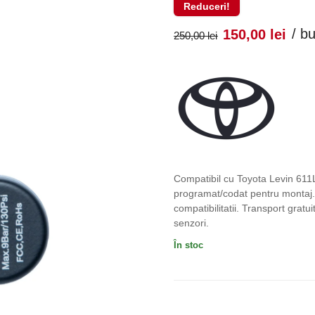
Reduceri!
Prețul
Pr
/ b
150,00
lei
250,00
lei
inițial
cu
a
es
fost:
150
250,00 lei
Compatibil cu Toyota Levin 611
programat/codat pentru montaj. 
compatibilitatii. Transport grat
senzori.
În stoc