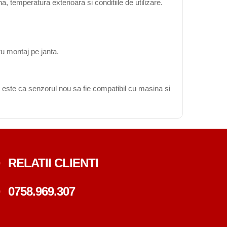
, temperatura exterioara si conditiile de utilizare.
ru montaj pe janta.
 este ca senzorul nou sa fie compatibil cu masina si
RELATII CLIENTI
0758.969.307