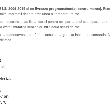
11L 2009-2015 si se livreaza programat/codat pentru montaj.
Este
mita informatii despre presiunea si temperatura rotii.
fect, descarcat sau lipsa, dar si pentru echiparea unui set separat de ro
 evitati mutarea senzorilor intre doua seturi de roti.
sina dumneavoastra, oferim consultanta gratuita inainte de comanda. Ne
ilitatea.
5
bil
lectata
e
-7 ani
05°C