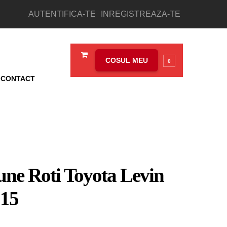
AUTENTIFICA-TE
INREGISTREAZA-TE
COSUL MEU
0
CONTACT
une Roti Toyota Levin
015