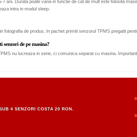
7 ani. Durata poate varia in functie de cat de mult este folosita masina
eaza intra in modul sleep.
in fotografia de produs. In pachet primiti senzorul TPMS pregatit pent
ti senzori de pe masina?
i TPMS nu lucreaza in serie, ci comunica separat cu masina. Important
SUB 4 SENZORI COSTA 20 RON.