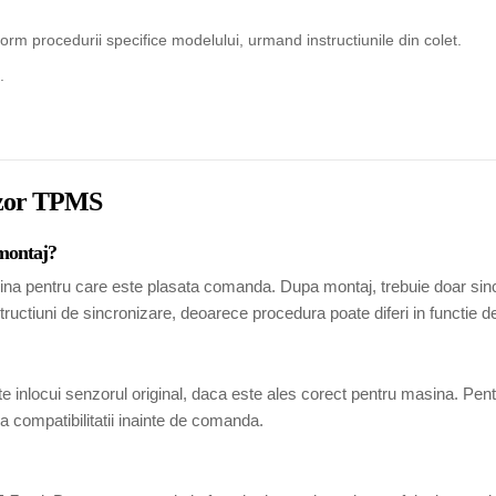
rm procedurii specifice modelului, urmand instructiunile din colet.
.
enzor TPMS
 montaj?
ina pentru care este plasata comanda. Dupa montaj, trebuie doar sincr
tructiuni de sincronizare, deoarece procedura poate diferi in functie 
 inlocui senzorul original, daca este ales corect pentru masina. Pen
 compatibilitatii inainte de comanda.