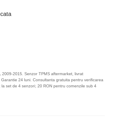
ețul
ucata
rent
te:
,00 lei.
.
L 2009-2015. Senzor TPMS aftermarket, livrat
Garantie 24 luni. Consultanta gratuita pentru verificarea
uit la set de 4 senzori; 20 RON pentru comenzile sub 4