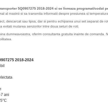
ansporter 5Q0907275 2018-2024 si se livreaza programat/codat p
l al masinii si sa transmita informatii despre presiunea si temperatura 
fect, descarcat sau lipsa, dar si pentru echiparea unui set separat de ro
 evitati mutarea senzorilor intre doua seturi de roti.
sina dumneavoastra, oferim consultanta gratuita inainte de comanda. Ne
ilitatea.
0907275 2018-2024
bil
lectata
e
-7 ani
05°C