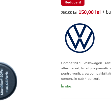
Reduceri!
Prețul
Pr
/ b
150,00
lei
250,00
lei
inițial
cu
a
es
fost:
150
250,00 lei
Compatibil cu Volkswagen Tra
aftermarket, livrat programat/co
pentru verificarea compatibilita
comenzile sub 4 senzori.
În stoc