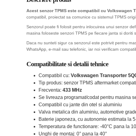
Acest senzor TPMS este compatibil cu Volkswagen Tr
compatibil, proiectat sa comunice cu sistemul TPMS origina
Senzorul poate fi folosit pentru inlocuirea unui senzor de
masina foloseste senzori TPMS pe fiecare janta si doriti sa
Daca nu sunteti sigur ca senzorul este potrivit pentru ma
WhatsApp, e-mail sau telefonic, iar noi verificam compatib
Compatibilitate si detalii tehnice
Compatibil cu:
Volkswagen Transporter 5Q
Tip produs: senzor TPMS aftermarket compati
Frecventa:
433 MHz
Se livreaza programat/codat pentru masina se
Compatibil cu jante din otel si aluminiu
Valva metalica din aluminiu, automotive grad
Baterie japoneza, cu autonomie estimata la 5
Temperatura de functionare: -40°C pana la 1
Unghi de montaj: 0° pana la 40°