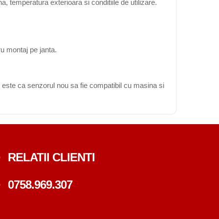
, temperatura exterioara si conditiile de utilizare.
ru montaj pe janta.
 este ca senzorul nou sa fie compatibil cu masina si
RELATII CLIENTI
0758.969.307