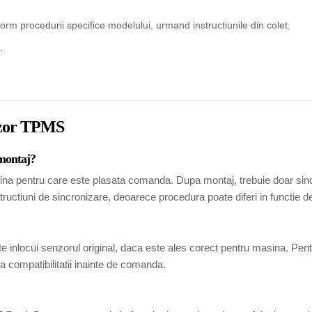
rm procedurii specifice modelului, urmand instructiunile din colet.
.
enzor TPMS
 montaj?
ina pentru care este plasata comanda. Dupa montaj, trebuie doar sincr
tructiuni de sincronizare, deoarece procedura poate diferi in functie 
 inlocui senzorul original, daca este ales corect pentru masina. Pen
 compatibilitatii inainte de comanda.