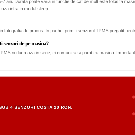
7 ani. Durata poate varia in functie de cat de mult este folosita masina
eaza intra in modul sleep.
in fotografia de produs. In pachet primiti senzorul TPMS pregatit pent
ti senzori de pe masina?
i TPMS nu lucreaza in serie, ci comunica separat cu masina. Important
SUB 4 SENZORI COSTA 20 RON.