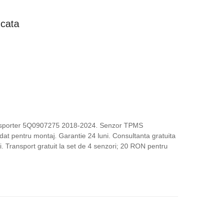
ețul
ucata
rent
te:
,00 lei.
.
nsporter 5Q0907275 2018-2024. Senzor TPMS
dat pentru montaj. Garantie 24 luni. Consultanta gratuita
tii. Transport gratuit la set de 4 senzori; 20 RON pentru