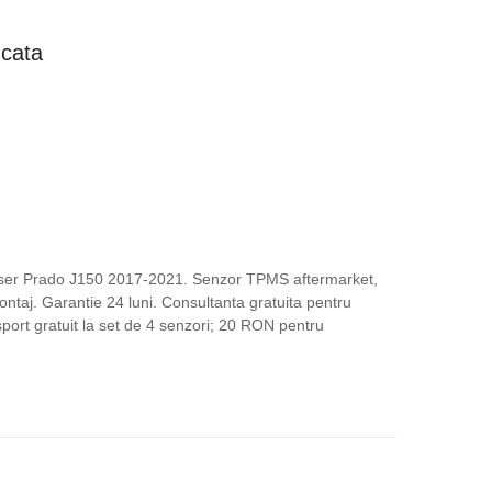
ețul
ucata
rent
te:
,00 lei.
.
iser Prado J150 2017-2021. Senzor TPMS aftermarket,
ontaj. Garantie 24 luni. Consultanta gratuita pentru
nsport gratuit la set de 4 senzori; 20 RON pentru