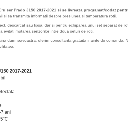
ruiser Prado J150 2017-2021 si se livreaza programat/codat pentr
 si sa transmita informatii despre presiunea si temperatura rotii.
fect, descarcat sau lipsa, dar si pentru echiparea unui set separat de ro
 evitati mutarea senzorilor intre doua seturi de roti.
sina dumneavoastra, oferim consultanta gratuita inainte de comanda. Ne
ilitatea.
J150 2017-2021
bil
lectata
e
-7 ani
05°C