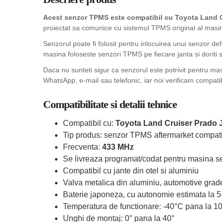
Acest senzor TPMS este compatibil cu Toyota Land C
proiectat sa comunice cu sistemul TPMS original al masinii
Senzorul poate fi folosit pentru inlocuirea unui senzor de
masina foloseste senzori TPMS pe fiecare janta si doriti sa
Daca nu sunteti sigur ca senzorul este potrivit pentru ma
WhatsApp, e-mail sau telefonic, iar noi verificam compatib
Compatibilitate si detalii tehnice
Compatibil cu:
Toyota Land Cruiser Prado 
Tip produs: senzor TPMS aftermarket compati
Frecventa:
433 MHz
Se livreaza programat/codat pentru masina se
Compatibil cu jante din otel si aluminiu
Valva metalica din aluminiu, automotive grad
Baterie japoneza, cu autonomie estimata la 5
Temperatura de functionare: -40°C pana la 1
Unghi de montaj: 0° pana la 40°