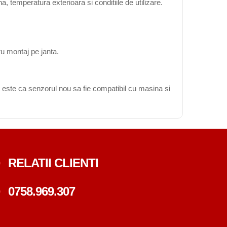
, temperatura exterioara si conditiile de utilizare.
ru montaj pe janta.
 este ca senzorul nou sa fie compatibil cu masina si
RELATII CLIENTI
0758.969.307