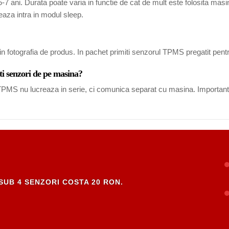
7 ani. Durata poate varia in functie de cat de mult este folosita masina
eaza intra in modul sleep.
in fotografia de produs. In pachet primiti senzorul TPMS pregatit pent
ti senzori de pe masina?
i TPMS nu lucreaza in serie, ci comunica separat cu masina. Important
SUB 4 SENZORI COSTA 20 RON.