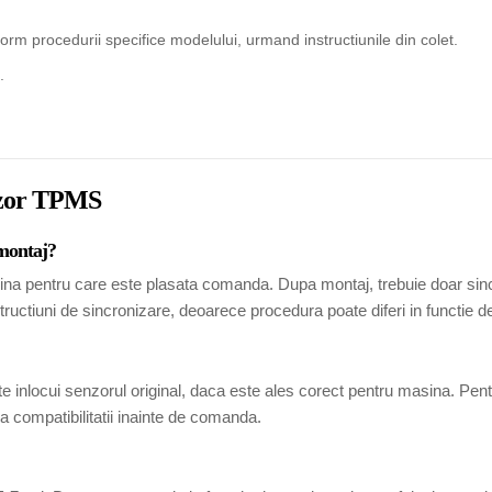
rm procedurii specifice modelului, urmand instructiunile din colet.
.
enzor TPMS
 montaj?
ina pentru care este plasata comanda. Dupa montaj, trebuie doar sincr
tructiuni de sincronizare, deoarece procedura poate diferi in functie 
 inlocui senzorul original, daca este ales corect pentru masina. Pen
 compatibilitatii inainte de comanda.