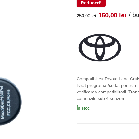
Reduceri!
Prețul
Pr
/ b
150,00
lei
250,00
lei
inițial
cu
a
es
fost:
150
250,00 lei
Compatibil cu Toyota Land Cru
livrat programat/codat pentru m
verificarea compatibilitatii. Tra
comenzile sub 4 senzori.
În stoc