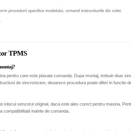
rm procedurii specifice modelului, urmand instructiunile din colet.
.
enzor TPMS
 montaj?
ina pentru care este plasata comanda. Dupa montaj, trebuie doar sincr
tructiuni de sincronizare, deoarece procedura poate diferi in functie 
 inlocui senzorul original, daca este ales corect pentru masina. Pen
 compatibilitatii inainte de comanda.