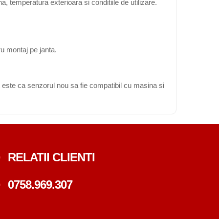
, temperatura exterioara si conditiile de utilizare.
ru montaj pe janta.
 este ca senzorul nou sa fie compatibil cu masina si
RELATII CLIENTI
0758.969.307