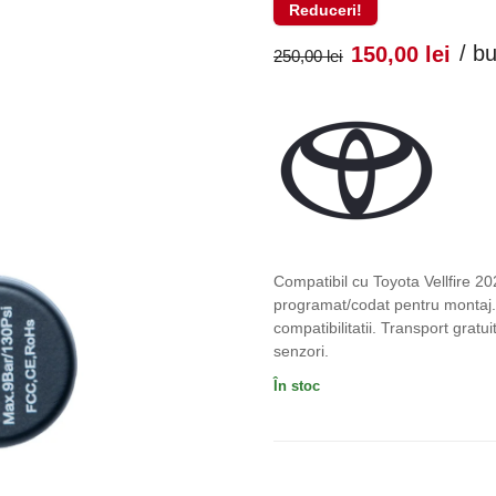
Reduceri!
Prețul
Pr
/ b
150,00
lei
250,00
lei
inițial
cu
a
es
fost:
150
250,00 lei
Compatibil cu Toyota Vellfire 2
programat/codat pentru montaj. 
compatibilitatii. Transport grat
senzori.
În stoc