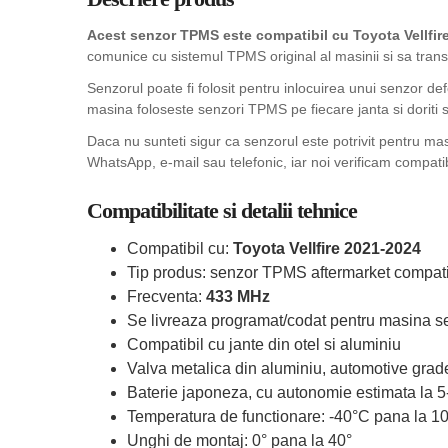
Acest senzor TPMS este compatibil cu Toyota Vellfire
comunice cu sistemul TPMS original al masinii si sa trans
Senzorul poate fi folosit pentru inlocuirea unui senzor de
masina foloseste senzori TPMS pe fiecare janta si doriti sa
Daca nu sunteti sigur ca senzorul este potrivit pentru ma
WhatsApp, e-mail sau telefonic, iar noi verificam compatib
Compatibilitate si detalii tehnice
Compatibil cu:
Toyota Vellfire 2021-2024
Tip produs: senzor TPMS aftermarket compati
Frecventa:
433 MHz
Se livreaza programat/codat pentru masina se
Compatibil cu jante din otel si aluminiu
Valva metalica din aluminiu, automotive grad
Baterie japoneza, cu autonomie estimata la 5
Temperatura de functionare: -40°C pana la 1
Unghi de montaj: 0° pana la 40°