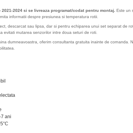
 2021-2024 si se livreaza programat/codat pentru montaj.
Este un s
mita informatii despre presiunea si temperatura rotii.
fect, descarcat sau lipsa, dar si pentru echiparea unui set separat de ro
 evitati mutarea senzorilor intre doua seturi de roti.
sina dumneavoastra, oferim consultanta gratuita inainte de comanda. Ne
ilitatea.
bil
lectata
e
-7 ani
05°C