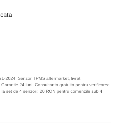
ețul
ucata
rent
te:
,00 lei.
.
021-2024. Senzor TPMS aftermarket, livrat
Garantie 24 luni. Consultanta gratuita pentru verificarea
uit la set de 4 senzori; 20 RON pentru comenzile sub 4