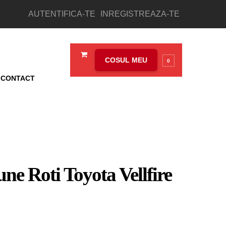
AUTENTIFICA-TE
INREGISTREAZA-TE
COSUL MEU
0
CONTACT
une Roti Toyota Vellfire