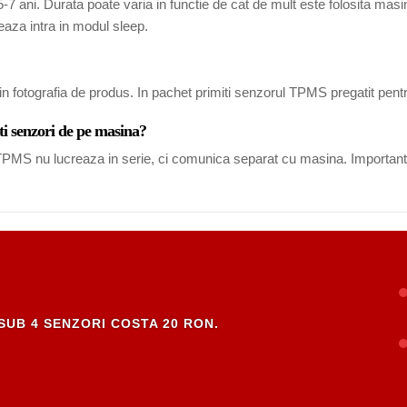
7 ani. Durata poate varia in functie de cat de mult este folosita masina
eaza intra in modul sleep.
in fotografia de produs. In pachet primiti senzorul TPMS pregatit pent
ti senzori de pe masina?
i TPMS nu lucreaza in serie, ci comunica separat cu masina. Important
SUB 4 SENZORI COSTA 20 RON.